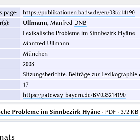
s page
:
https://publikationen.badw.de/en/035214190
r(s)
:
Ullmann
, Manfred
DNB
Lexikalische Probleme im Sinnbezirk Hyäne
Manfred Ullmann
München
2008
Sitzungsberichte. Beiträge zur Lexikographie
17
https://gateway-bayern.de/BV035214190
sche Probleme im Sinnbezirk Hyäne
· PDF · 372 KB
mats