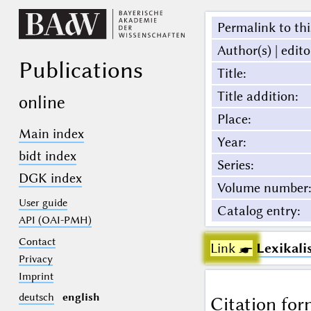
Permalink to thi
Author(s) | edito
Publications
Title
:
Title addition
:
online
Place
:
Main index
Year
:
bidt index
Series
:
DGK index
Volume number
:
User guide
Catalog entry
:
API (OAI-PMH)
Contact
Link ☛
Lexikali
Privacy
Imprint
deutsch
english
Citation for