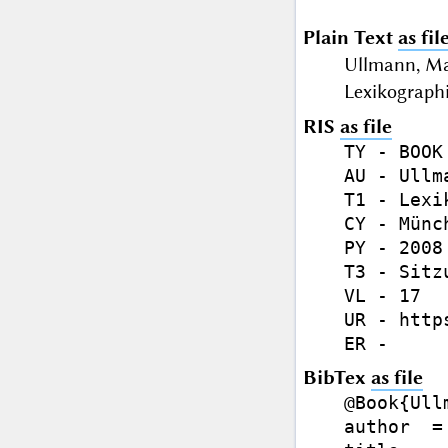
Plain Text
as fil
Ullmann, Ma
Lexikographi
RIS
as file
TY - BOOK

AU - Ullm
T1 - Lexi
CY - Münch
PY - 2008

T3 - Sitz
VL - 17

UR - http
BibTex
as file
@Book{Ull
author  =