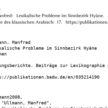
e
nfred: Lexikalische Probleme im Sinnbezirk Hyäne. 
e des klassischen Arabisch: 17. https://publikatione
ann, Manfred

kalische Probleme im Sinnbezirk Hyäne

en

ungsberichte. Beiträge zur Lexikographie 
s://publikationen.badw.de/en/035214190

mann2008,

 "Ullmann, Manfred",
