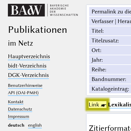
Permalink zu die
Verfasser | Hera
Publikationen
Titel
:
Titelzusatz
:
im Netz
Ort
:
Hauptverzeichnis
Jahr
:
bidt-Verzeichnis
Reihe
:
DGK-Verzeichnis
Bandnummer
:
Benutzerhinweise
Katalogeintrag
:
API (OAI-PMH)
Kontakt
Link ☛
Lexikali
Datenschutz
Impressum
deutsch
english
Zitierformat