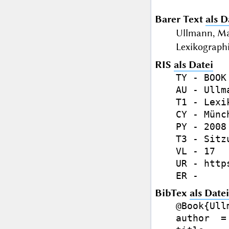
Barer Text
als D
Ullmann, Ma
Lexikographi
RIS
als Datei
TY - BOOK

AU - Ullm
T1 - Lexi
CY - Münch
PY - 2008

T3 - Sitz
VL - 17

UR - http
BibTex
als Datei
@Book{Ull
author  =