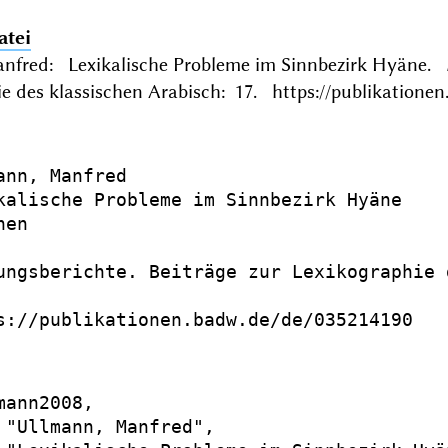
atei
nfred: Lexikalische Probleme im Sinnbezirk Hyäne. 
e des klassischen Arabisch: 17. https://publikatione
ann, Manfred

kalische Probleme im Sinnbezirk Hyäne

en

ungsberichte. Beiträge zur Lexikographie 
s://publikationen.badw.de/de/035214190

mann2008,

 "Ullmann, Manfred",
