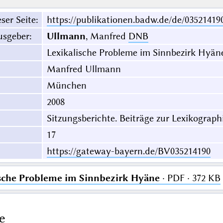
ser Seite
:
https://publikationen.badw.de/de/03521419
usgeber
:
Ullmann
, Manfred
DNB
Lexikalische Probleme im Sinnbezirk Hyän
Manfred Ullmann
München
2008
Sitzungsberichte. Beiträge zur Lexikograph
17
https://gateway-bayern.de/BV035214190
sche Probleme im Sinnbezirk Hyäne
· PDF · 372 KB
e