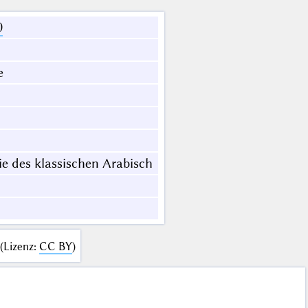
0
e
ie des klassischen Arabisch
(
Lizenz
:
CC BY
)