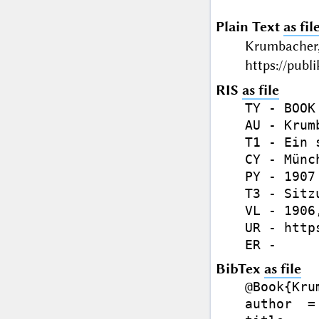
Plain Text
as fil
Krumbacher,
https://publ
RIS
as file
TY - BOOK

AU - Krum
T1 - Ein 
CY - Münch
PY - 1907

T3 - Sitz
VL - 1906,
UR - http
BibTex
as file
@Book{Kru
author  =