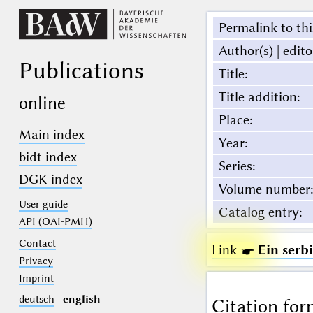
Permalink to thi
Author(s) | edito
Publications
Title
:
Title addition
:
online
Place
:
Main index
Year
:
bidt index
Series
:
DGK index
Volume number
:
User guide
Catalog entry
:
API (OAI-PMH)
Contact
Link ☛
Ein serb
Privacy
Imprint
deutsch
english
Citation for