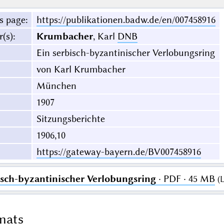
s page
:
https://publikationen.badw.de/en/007458916
r(s)
:
Krumbacher
, Karl
DNB
Ein serbisch-byzantinischer Verlobungsring
von Karl Krumbacher
München
1907
Sitzungsberichte
1906,10
https://gateway-bayern.de/BV007458916
isch-byzantinischer Verlobungsring
· PDF · 45 MB
(
L
mats