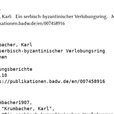
e
 Karl: Ein serbisch-byzantinischer Verlobungsring.
ikationen.badw.de/en/007458916
bacher, Karl

serbisch-byzantinischer Verlobungsring

en

ungsberichte

10

s://publikationen.badw.de/en/007458916

mbacher1907,

 "Krumbacher, Karl",
