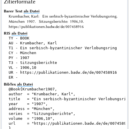
Zitierformate
Barer Text
als Datei
Krumbacher, Karl: Ein serbisch-byzantinischer Verlobungsring.
München 1907. Sitzungsberichte: 1906,10.
https://publikationen.badw.de/de/007458916
RIS
als Datei
TY - BOOK

AU - Krumbacher, Karl

T1 - Ein serbisch-byzantinischer Verlobungsring

CY - München

PY - 1907

T3 - Sitzungsberichte

VL - 1906,10

UR - https://publikationen.badw.de/de/007458916

BibTex
als Datei
@Book{Krumbacher1907,

author  = "Krumbacher, Karl",

title   = "Ein serbisch-byzantinischer Verlobungsring
year    = "1907",

address = "München",

series  = "Sitzungsberichte",

volume  = "1906,10",

url     = "https://publikationen.badw.de/de/007458916