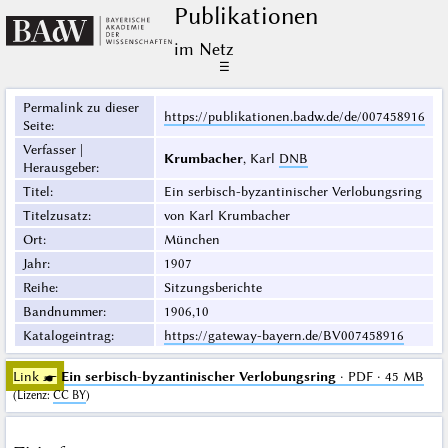
Publikationen
im Netz
☰
Permalink zu dieser
https://publikationen.badw.de/de/007458916
Seite
:
Verfasser |
Krumbacher
, Karl
DNB
Herausgeber
:
Titel
:
Ein serbisch-byzantinischer Verlobungsring
Titelzusatz
:
von Karl Krumbacher
Ort
:
München
Jahr
:
1907
Reihe
:
Sitzungsberichte
Bandnummer
:
1906,10
Katalogeintrag
:
https://gateway-bayern.de/BV007458916
Link ☛
Ein serbisch-byzantinischer Verlobungsring
· PDF · 45 MB
(
Lizenz
:
CC BY
)