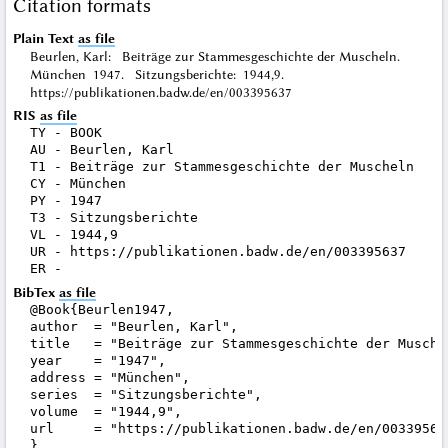
Citation formats
Plain Text
as file
Beurlen, Karl: Beiträge zur Stammesgeschichte der Muscheln.
München 1947. Sitzungsberichte: 1944,9.
https://publikationen.badw.de/en/003395637
RIS
as file
TY - BOOK

AU - Beurlen, Karl

T1 - Beiträge zur Stammesgeschichte der Muscheln

CY - München

PY - 1947

T3 - Sitzungsberichte

VL - 1944,9

UR - https://publikationen.badw.de/en/003395637

BibTex
as file
@Book{Beurlen1947,

author  = "Beurlen, Karl",

title   = "Beiträge zur Stammesgeschichte der Muschel
year    = "1947",

address = "München",

series  = "Sitzungsberichte",

volume  = "1944,9",

url     = "https://publikationen.badw.de/en/003395637