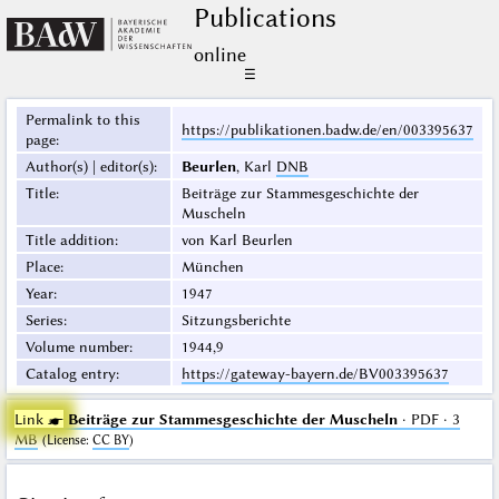
Publications
online
☰
Permalink to this
https://publikationen.badw.de/en/003395637
page
:
Author(s) | editor(s)
:
Beurlen
, Karl
DNB
Title
:
Beiträge zur Stammesgeschichte der
Muscheln
Title addition
:
von Karl Beurlen
Place
:
München
Year
:
1947
Series
:
Sitzungsberichte
Volume number
:
1944,9
Catalog entry
:
https://gateway-bayern.de/BV003395637
Link ☛
Beiträge zur Stammesgeschichte der Muscheln
· PDF · 3
MB
(
License
:
CC BY
)