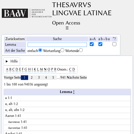
THESAVRVS
LINGVAE LATINAE
Open Access
☰
Zurücksetzen
Suche
a=A
a b = b a
*?
Lemma
Art der Suche
einfach
Wortanfang
Wortende
Hilfe
A
B
C
D
E
F
G
H
I
K
L
M
N
O
P
R
Onom.:
C
D
Vorige Seite
1
2
3
4
5
…
941
Nächste Seite
1 bis 100 von 94036 angezeigt
Lemma
a
1:1
a, ah
1:2
a, ab, abs
1:2
Aaron
1:41
1:41
Aaroneus
1:41
Aaronitae
Aasbai
1:41