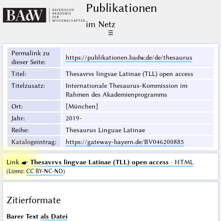
Publikationen
im Netz
☰
Permalink zu
https://publikationen.badw.de/de/thesaurus
dieser Seite
:
Titel
:
Thesavrvs lingvae Latinae (TLL) open access
Titelzusatz
:
Internationale Thesaurus-Kommission im
Rahmen des Akademienprogramms
Ort
:
[München]
Jahr
:
2019-
Reihe
:
Thesaurus Linguae Latinae
Katalogeintrag
:
https://gateway-bayern.de/BV046200885
Link ☛
Thesavrvs lingvae Latinae (TLL) open access
· HTML
(
Lizenz
:
CC BY-NC-ND
)
Zitierformate
Barer Text
als Datei