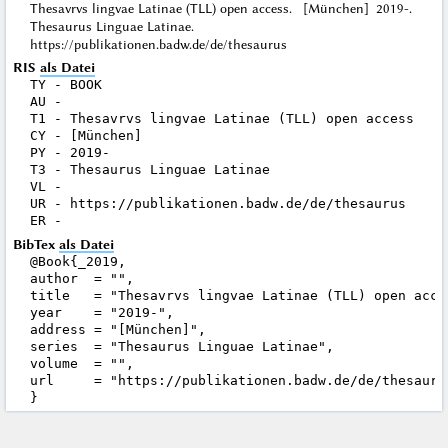
Thesavrvs lingvae Latinae (TLL) open access. [München] 2019-.
Thesaurus Linguae Latinae.
https://publikationen.badw.de/de/thesaurus
RIS
als Datei
TY - BOOK

AU - 

T1 - Thesavrvs lingvae Latinae (TLL) open access

CY - [München]

PY - 2019-

T3 - Thesaurus Linguae Latinae

VL - 

UR - https://publikationen.badw.de/de/thesaurus

BibTex
als Datei
@Book{_2019,

author  = "",

title   = "Thesavrvs lingvae Latinae (TLL) open acces
year    = "2019-",

address = "[München]",

series  = "Thesaurus Linguae Latinae",

volume  = "",

url     = "https://publikationen.badw.de/de/thesaurus