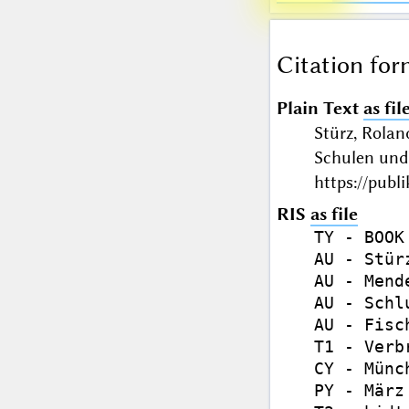
Citation for
Plain Text
as fil
Stürz, Rolan
Schulen und
https://publ
RIS
as file
TY - BOOK

AU - Stür
AU - Mend
AU - Schl
AU - Fisc
T1 - Verb
CY - Münch
PY - März 