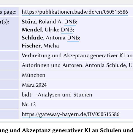
s page
:
https://publikationen.badw.de/en/050515586
r(s)
:
Stürz
, Roland A.
DNB
;
Mendel
, Ulrike
DNB
;
Schlude
, Antonia
DNB
;
Fischer
, Micha
Verbreitung und Akzeptanz generativer KI a
Autorinnen und Autoren: Antonia Schlude, Ul
München
März 2024
bidt – Analysen und Studien
Nr. 13
https://gateway-bayern.de/BV050515586
ung und Akzeptanz generativer KI an Schulen un