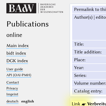
Permalink to thi
Author(s) | edito
Publications
online
Title
:
Main index
Title addition
:
bidt index
Place
:
DGK index
Year
:
User guide
Series
:
API (OAI-PMH)
Contact
Volume number
:
Privacy
Catalog entry
:
Imprint
deutsch
english
Link ☛
Verbreit