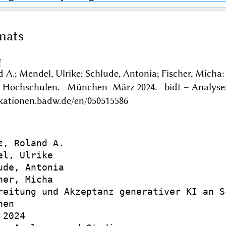
mats
e
d A.; Mendel, Ulrike; Schlude, Antonia; Fischer, Mich
 Hochschulen. München März 2024. bidt – Analysen
ikationen.badw.de/en/050515586
z, Roland A.

el, Ulrike

ude, Antonia

her, Micha

reitung und Akzeptanz generativer KI an S
en

2024
