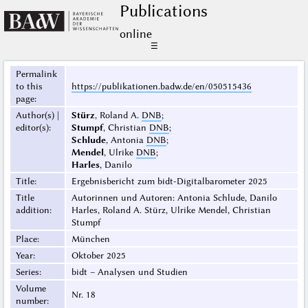
Publications
online
☰
Permalink
to this
https://publikationen.badw.de/en/050515436
page
:
Author(s) |
Stürz
, Roland A.
DNB
;
editor(s)
:
Stumpf
, Christian
DNB
;
Schlude
, Antonia
DNB
;
Mendel
, Ulrike
DNB
;
Harles
, Danilo
Title
:
Ergebnisbericht zum bidt-Digitalbarometer 2025
Title
Autorinnen und Autoren: Antonia Schlude, Danilo
addition
:
Harles, Roland A. Stürz, Ulrike Mendel, Christian
Stumpf
Place
:
München
Year
:
Oktober 2025
Series
:
bidt – Analysen und Studien
Volume
Nr. 18
number
: