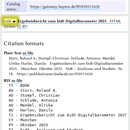
Catalog
https://gateway-bayern.de/BV050515436
entry
:
Link ☛
Ergebnisbericht zum bidt-Digitalbarometer 2025
· HTML
(
License
:
CC BY
)
Citation formats
Plain Text
as file
Stürz, Roland A.; Stumpf, Christian; Schlude, Antonia; Mendel,
Ulrike; Harles, Danilo: Ergebnisbericht zum bidt-Digitalbarometer
2025. München Oktober 2025. bidt – Analysen und Studien: Nr.
18. https://publikationen.badw.de/en/050515436
RIS
as file
TY - BOOK

AU - Stürz, Roland A.

AU - Stumpf, Christian

AU - Schlude, Antonia

AU - Mendel, Ulrike

AU - Harles, Danilo

T1 - Ergebnisbericht zum bidt-Digitalbarometer 2025

CY - München

PY - Oktober 2025

T3 - bidt – Analysen und Studien
