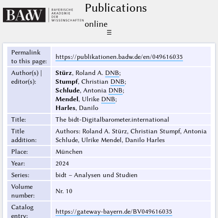
Publications
online
☰
Permalink
https://publikationen.badw.de/en/049616035
to this page
:
Author(s) |
Stürz
, Roland A.
DNB
;
editor(s)
:
Stumpf
, Christian
DNB
;
Schlude
, Antonia
DNB
;
Mendel
, Ulrike
DNB
;
Harles
, Danilo
Title
:
The bidt-Digitalbarometer.international
Title
Authors: Roland A. Stürz, Christian Stumpf, Antonia
addition
:
Schlude, Ulrike Mendel, Danilo Harles
Place
:
München
Year
:
2024
Series
:
bidt – Analysen und Studien
Volume
Nr. 10
number
:
Catalog
https://gateway-bayern.de/BV049616035
entry
: