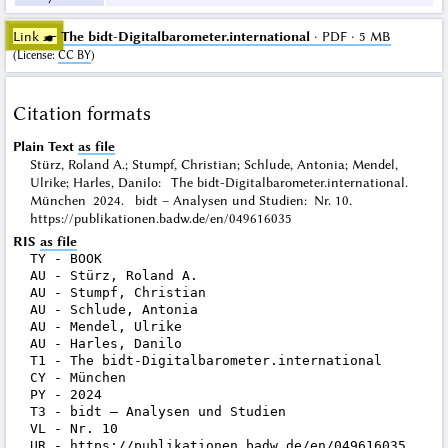
Link ☛
The bidt-Digitalbarometer.international
· PDF · 5 MB
(
License
:
CC BY
)
Citation formats
Plain Text
as file
Stürz, Roland A.; Stumpf, Christian; Schlude, Antonia; Mendel,
Ulrike; Harles, Danilo: The bidt-Digitalbarometer.international.
München 2024. bidt – Analysen und Studien: Nr. 10.
https://publikationen.badw.de/en/049616035
RIS
as file
TY - BOOK

AU - Stürz, Roland A.

AU - Stumpf, Christian

AU - Schlude, Antonia

AU - Mendel, Ulrike

AU - Harles, Danilo

T1 - The bidt-Digitalbarometer.international

CY - München

PY - 2024

T3 - bidt – Analysen und Studien

VL - Nr. 10

UR - https://publikationen.badw.de/en/049616035
