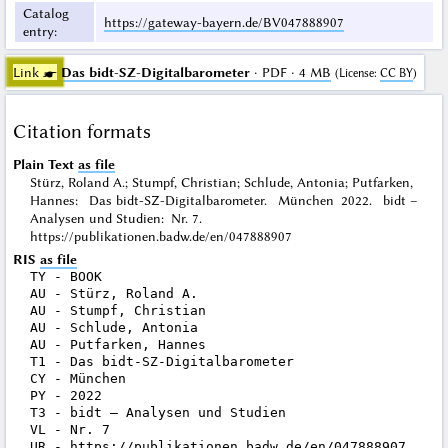
Catalog
https://gateway-bayern.de/BV047888907
entry
:
Link ☛
Das bidt-SZ-Digitalbarometer
· PDF · 4 MB
(
License
:
CC BY
)
Citation formats
Plain Text
as file
Stürz, Roland A.; Stumpf, Christian; Schlude, Antonia; Putfarken,
Hannes: Das bidt-SZ-Digitalbarometer. München 2022. bidt –
Analysen und Studien: Nr. 7.
https://publikationen.badw.de/en/047888907
RIS
as file
TY - BOOK

AU - Stürz, Roland A.

AU - Stumpf, Christian

AU - Schlude, Antonia

AU - Putfarken, Hannes

T1 - Das bidt-SZ-Digitalbarometer

CY - München

PY - 2022

T3 - bidt – Analysen und Studien

VL - Nr. 7

UR - https://publikationen.badw.de/en/047888907
