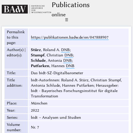
Publications
online
☰
Permalink
to this
https://publikationen.badw.de/en/047888907
page
:
Author(s) |
Stürz
, Roland A.
DNB
;
editor(s)
:
Stumpf
, Christian
DNB
;
Schlude
, Antonia
DNB
;
Putfarken
, Hannes
DNB
Title
:
Das bidt-SZ-Digitalbarometer
Title
bidt-AutorInnen: Roland A. Stürz, Christian Stumpf,
addition
:
Antonia Schlude, Hannes Putfarken; Herausgeber:
bidt - Bayerisches Forschungsinstitut für digitale
Transformation
Place
:
München
Year
:
2022
Series
:
bidt – Analysen und Studien
Volume
Nr. 7
number
: