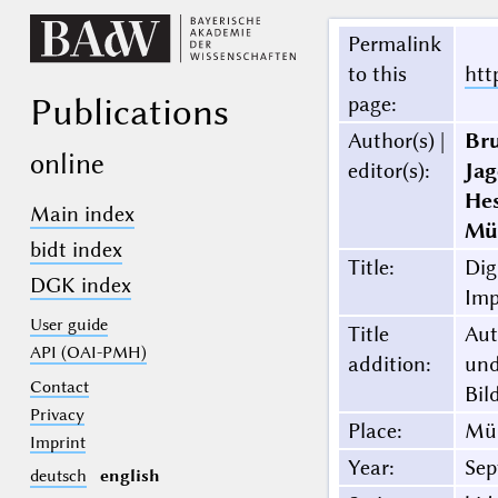
Permalink
to this
htt
Publications
page
:
Author(s) |
Br
online
editor(s)
:
Jag
He
Main index
Mü
bidt index
Title
:
Dig
DGK index
Imp
User guide
Title
Aut
API (OAI-PMH)
addition
:
und
Contact
Bil
Privacy
Place
:
Mü
Imprint
Year
:
Sep
deutsch
english