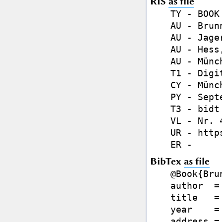
RIS
as file
TY - BOOK

AU - Brun
AU - Jage
AU - Hess,
AU - Münc
T1 - Digi
CY - Münch
PY - Sept
T3 - bidt
VL - Nr. 4
UR - http
BibTex
as file
@Book{Bru
author  =
title   =
year    =
address =