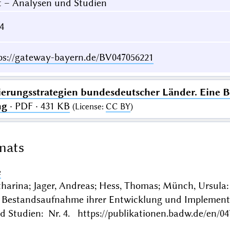
t – Analysen und Studien
 4
ps://gateway-bayern.de/BV047056221
sierungsstrategien bundesdeutscher Länder. Eine
ng
· PDF · 431 KB
(
License
:
CC BY
)
mats
e
harina; Jager, Andreas; Hess, Thomas; Münch, Ursula
e Bestandsaufnahme ihrer Entwicklung und Implemen
 Studien: Nr. 4. https://publikationen.badw.de/en/0