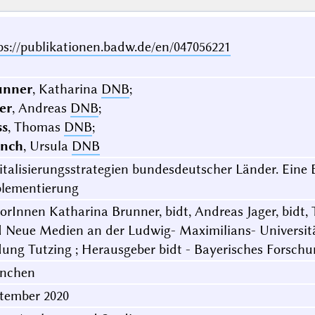
ps://publikationen.badw.de/en/047056221
unner
, Katharina
DNB
;
er
, Andreas
DNB
;
ss
, Thomas
DNB
;
nch
, Ursula
DNB
italisierungsstrategien bundesdeutscher Länder. Ein
lementierung
orInnen Katharina Brunner, bidt, Andreas Jager, bidt,
 Neue Medien an der Ludwig- Maximilians- Universitä
dung Tutzing ; Herausgeber bidt - Bayerisches Forschun
nchen
tember 2020