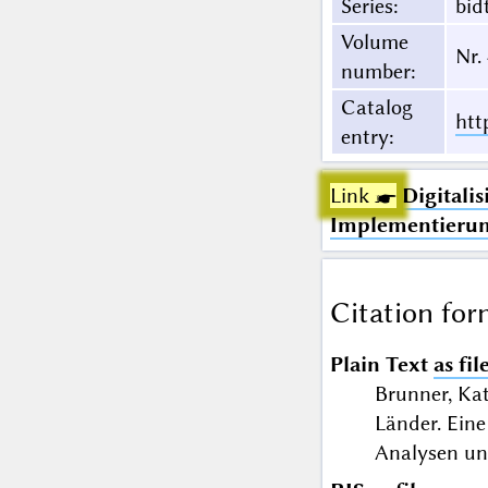
Series
:
bid
Volume
Nr.
number
:
Catalog
htt
entry
:
Link ☛
Digitali
Implementieru
Citation for
Plain Text
as fil
Brunner, Kat
Länder. Ein
Analysen und