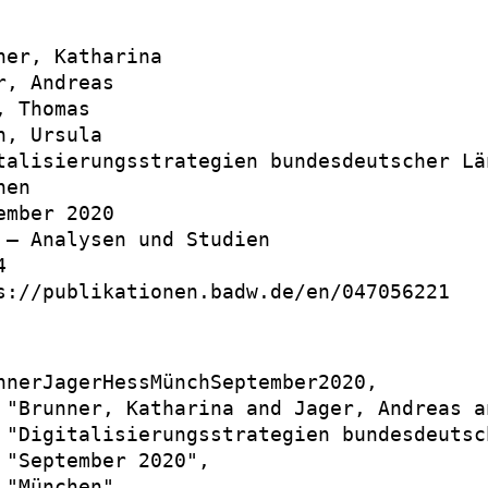
ner, Katharina

r, Andreas

 Thomas

h, Ursula

talisierungsstrategien bundesdeutscher Lä
en

ember 2020

 – Analysen und Studien



s://publikationen.badw.de/en/047056221

nnerJagerHessMünchSeptember2020,

 "Brunner, Katharina and Jager, Andreas a
 "Digitalisierungsstrategien bundesdeutsc
 "September 2020",

 "München",
