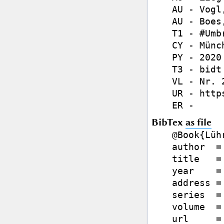
AU - Vogl
AU - Boes
T1 - #Umb
CY - Münch
PY - 2020

T3 - bidt
VL - Nr. 2
UR - http
BibTex
as file
@Book{Lüh
author  =
title   =
year    = 
address =
series  =
volume  =
url     =