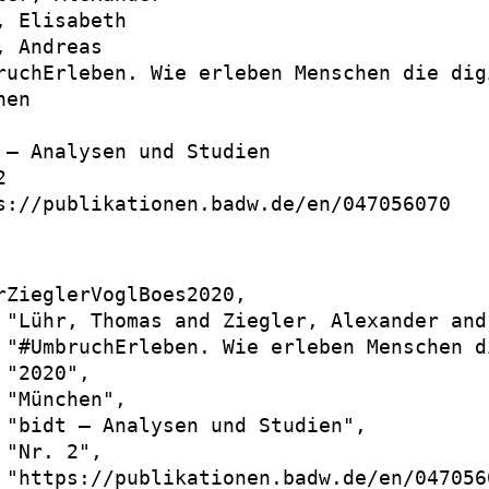
, Elisabeth

, Andreas

ruchErleben. Wie erleben Menschen die dig
en

 – Analysen und Studien



s://publikationen.badw.de/en/047056070

rZieglerVoglBoes2020,

 "Lühr, Thomas and Ziegler, Alexander and
 "#UmbruchErleben. Wie erleben Menschen d
"2020",

 "München",

 "bidt – Analysen und Studien",

 "Nr. 2",

 "https://publikationen.badw.de/en/0470560