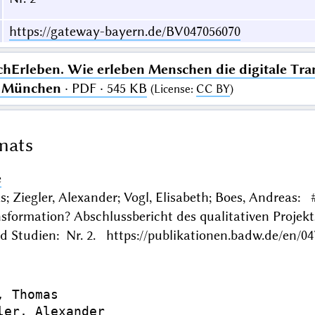
https://gateway-bayern.de/BV047056070
Erleben. Wie erleben Menschen die digitale Tran
F München
· PDF · 545 KB
(
License
:
CC BY
)
mats
e
; Ziegler, Alexander; Vogl, Elisabeth; Boes, Andreas
ansformation? Abschlussbericht des qualitativen Pro
 Studien: Nr. 2. https://publikationen.badw.de/en/0
 Thomas

ler, Alexander
