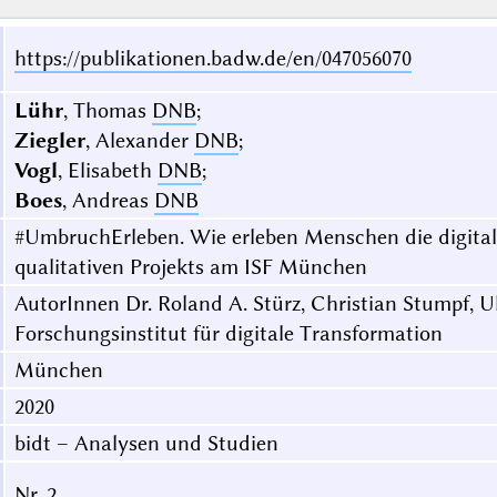
https://publikationen.badw.de/en/047056070
Lühr
, Thomas
DNB
;
Ziegler
, Alexander
DNB
;
Vogl
, Elisabeth
DNB
;
Boes
, Andreas
DNB
#UmbruchErleben. Wie erleben Menschen die digital
qualitativen Projekts am ISF München
AutorInnen Dr. Roland A. Stürz, Christian Stumpf, Ul
Forschungsinstitut für digitale Transformation
München
2020
bidt – Analysen und Studien
Nr. 2