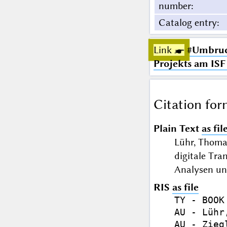
number
:
Catalog entry
:
Link ☛
#Umbruch
Projekts am IS
Citation for
Plain Text
as fil
Lühr, Thomas
digitale Tr
Analysen und
RIS
as file
TY - BOOK

AU - Lühr,
AU - Zieg