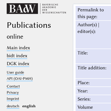
Permalink to
this page
:
Publications
Author(s) |
editor(s)
:
online
Main index
Title
:
bidt index
DGK index
Title addition
:
User guide
API (OAI-PMH)
Place
:
Contact
Year
:
Privacy
Series
:
Imprint
deutsch
english
Volume