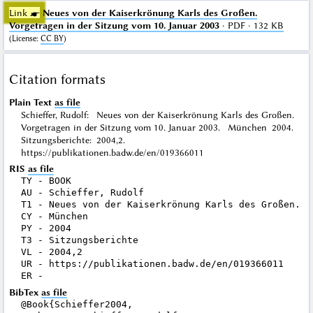
Link ☛
Neues von der Kaiserkrönung Karls des Großen.
Vorgetragen in der Sitzung vom 10. Januar 2003
· PDF · 132 KB
(
License
:
CC BY
)
Citation formats
Plain Text
as file
Schieffer, Rudolf: Neues von der Kaiserkrönung Karls des Großen.
Vorgetragen in der Sitzung vom 10. Januar 2003. München 2004.
Sitzungsberichte: 2004,2.
https://publikationen.badw.de/en/019366011
RIS
as file
TY - BOOK

AU - Schieffer, Rudolf

T1 - Neues von der Kaiserkrönung Karls des Großen. V
CY - München

PY - 2004

T3 - Sitzungsberichte

VL - 2004,2

UR - https://publikationen.badw.de/en/019366011

BibTex
as file
@Book{Schieffer2004,
