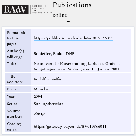
Publications
online
☰
Permalink
to this
https://publikationen.badw.de/en/019366011
page
:
Author(s) |
Schieffer
, Rudolf
DNB
editor(s)
:
Title
:
Neues von der Kaiserkrönung Karls des Großen.
Vorgetragen in der Sitzung vom 10. Januar 2003
Title
Rudolf Schieffer
addition
:
Place
:
München
Year
:
2004
Series
:
Sitzungsberichte
Volume
2004,2
number
:
Catalog
https://gateway-bayern.de/BV019366011
entry
: