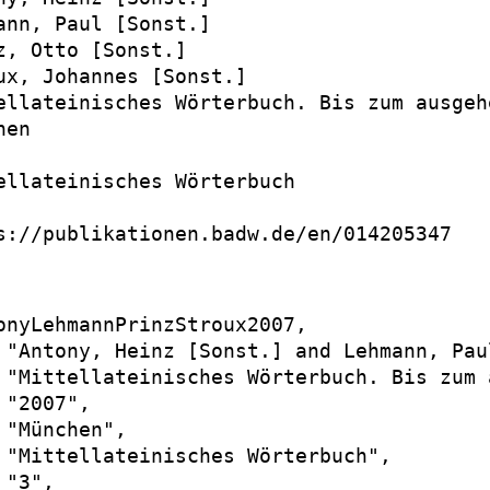
ann, Paul [Sonst.]

z, Otto [Sonst.]

ux, Johannes [Sonst.]

ellateinisches Wörterbuch. Bis zum ausgeh
en

ellateinisches Wörterbuch

s://publikationen.badw.de/en/014205347

onyLehmannPrinzStroux2007,

 "Antony, Heinz [Sonst.] and Lehmann, Pau
 "Mittellateinisches Wörterbuch. Bis zum 
"2007",

 "München",

 "Mittellateinisches Wörterbuch",

"3",
