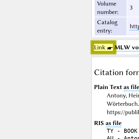
Volume
3
number
:
Catalog
htt
entry
:
Link ☛
MLW vol.
Citation for
Plain Text
as fil
Antony, Hein
Wörterbuch.
https://publ
RIS
as file
TY - BOOK

AU - Anto