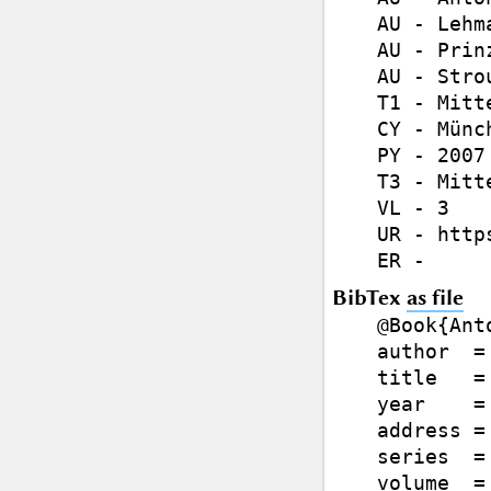
AU - Lehm
AU - Prin
AU - Stro
T1 - Mitt
CY - Münch
PY - 2007

T3 - Mitt
VL - 3

UR - http
BibTex
as file
@Book{Ant
author  =
title   =
year    = 
address =
series  =
volume  = 