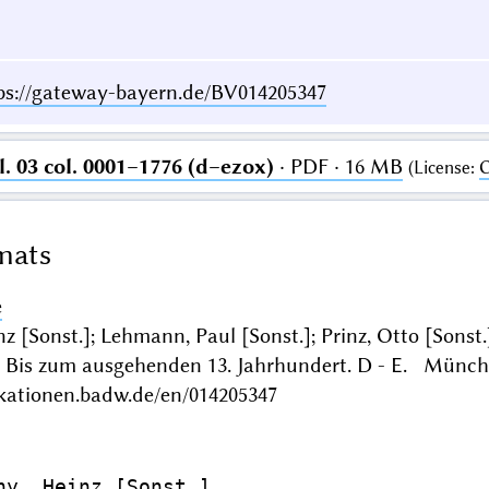
ps://gateway-bayern.de/BV014205347
 03 col. 0001–1776 (d–ezox)
· PDF · 16 MB
(
License
:
C
mats
e
z [Sonst.]; Lehmann, Paul [Sonst.]; Prinz, Otto [Sonst.
 Bis zum ausgehenden 13. Jahrhundert. D - E. Münch
ikationen.badw.de/en/014205347
ny, Heinz [Sonst.]
