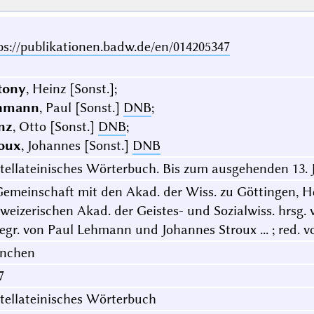
ps://publikationen.badw.de/en/014205347
tony
, Heinz [Sonst.];
hmann
, Paul [Sonst.]
DNB
;
nz
, Otto [Sonst.]
DNB
;
oux
, Johannes [Sonst.]
DNB
tellateinisches Wörterbuch. Bis zum ausgehenden 13. 
Gemeinschaft mit den Akad. der Wiss. zu Göttingen, He
weizerischen Akad. der Geistes- und Sozialwiss. hrsg
 Begr. von Paul Lehmann und Johannes Stroux ... ; red.
nchen
7
tellateinisches Wörterbuch