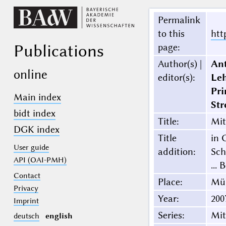
Permalink
to this
htt
Publications
page
:
Author(s) |
An
online
editor(s)
:
Le
Pri
Main index
Str
bidt index
Title
:
Mit
DGK index
Title
in 
User guide
addition
:
Sch
API (OAI-PMH)
...
Contact
Place
:
Mü
Privacy
Year
:
200
Imprint
Series
:
Mit
deutsch
english