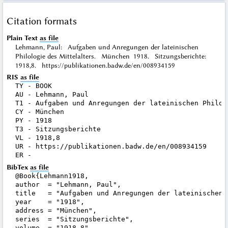
Citation formats
Plain Text
as file
Lehmann, Paul: Aufgaben und Anregungen der lateinischen
Philologie des Mittelalters. München 1918. Sitzungsberichte:
1918,8. https://publikationen.badw.de/en/008934159
RIS
as file
TY - BOOK

AU - Lehmann, Paul

T1 - Aufgaben und Anregungen der lateinischen Philolo
CY - München

PY - 1918

T3 - Sitzungsberichte

VL - 1918,8

UR - https://publikationen.badw.de/en/008934159

BibTex
as file
@Book{Lehmann1918,

author  = "Lehmann, Paul",

title   = "Aufgaben und Anregungen der lateinischen 
year    = "1918",

address = "München",

series  = "Sitzungsberichte",

volume  = "1918,8",
