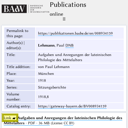
Publications
online
☰
Permalink to
https://publikationen.badw.de/en/008934159
this page
:
Author(s) |
Lehmann
, Paul
DNB
editor(s)
:
Title
:
Aufgaben und Anregungen der lateinischen
Philologie des Mittelalters
Title addition
:
von Paul Lehmann
Place
:
München
Year
:
1918
Series
:
Sitzungsberichte
Volume
1918,8
number
:
Catalog entry
:
https://gateway-bayern.de/BV008934159
Link ☛
Aufgaben und Anregungen der lateinischen Philologie des
Mittelalters
· PDF · 36 MB
(
License
:
CC BY
)