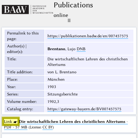
Publications
online
☰
Permalink to this
https://publikationen.badw.de/en/007457575
page
:
Author(s) |
Brentano
, Lujo
DNB
editor(s)
:
Title
:
Die wirtschaftlichen Lehren des christlichen
Altertums
Title addition
:
von L. Brentano
Place
:
München
Year
:
1903
Series
:
Sitzungsberichte
Volume number
:
1902,3
Catalog entry
:
https://gateway-bayern.de/BV007457575
Link ☛
Die wirtschaftlichen Lehren des christlichen Altertums
·
PDF · 57 MB
(
License
:
CC BY
)