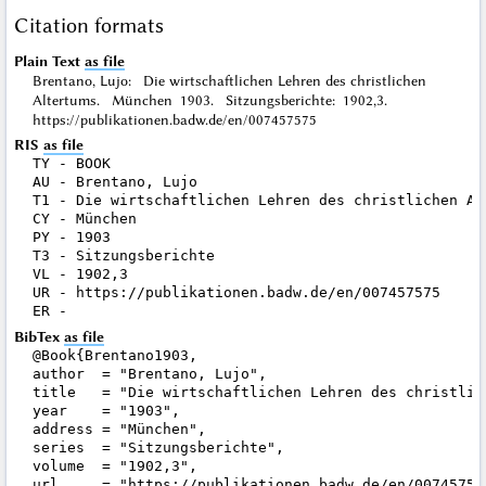
Citation formats
Plain Text
as file
Brentano, Lujo: Die wirtschaftlichen Lehren des christlichen
Altertums. München 1903. Sitzungsberichte: 1902,3.
https://publikationen.badw.de/en/007457575
RIS
as file
TY - BOOK

AU - Brentano, Lujo

T1 - Die wirtschaftlichen Lehren des christlichen Alt
CY - München

PY - 1903

T3 - Sitzungsberichte

VL - 1902,3

UR - https://publikationen.badw.de/en/007457575

BibTex
as file
@Book{Brentano1903,

author  = "Brentano, Lujo",

title   = "Die wirtschaftlichen Lehren des christlich
year    = "1903",

address = "München",

series  = "Sitzungsberichte",

volume  = "1902,3",

url     = "https://publikationen.badw.de/en/007457575