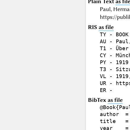
Plain Text
as fil
Paul, Herma
https://publ
RIS
as file
TY - BOOK

AU - Paul
T1 - Über
CY - Münch
PY - 1919

T3 - Sitz
VL - 1919,
UR - http
BibTex
as file
@Book{Paul
author  =
title   =
year    = 