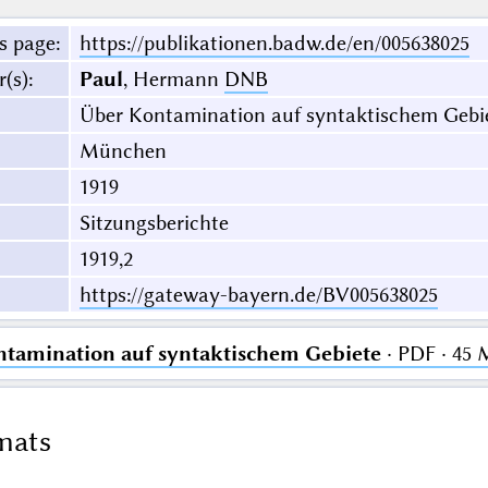
s page
:
https://publikationen.badw.de/en/005638025
r(s)
:
Paul
, Hermann
DNB
Über Kontamination auf syntaktischem Gebi
München
1919
Sitzungsberichte
1919,2
https://gateway-bayern.de/BV005638025
tamination auf syntaktischem Gebiete
· PDF · 45
mats