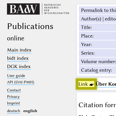
Permalink to thi
Author(s) | edito
Publications
Title
:
Place
:
online
Year
:
Main index
Series
:
bidt index
Volume number
:
DGK index
Catalog entry
:
User guide
API (OAI-PMH)
Link ☛
Über Kon
Contact
Privacy
Imprint
Citation for
deutsch
english