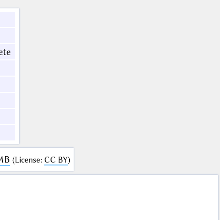
ete
 MB
(
License
:
CC BY
)