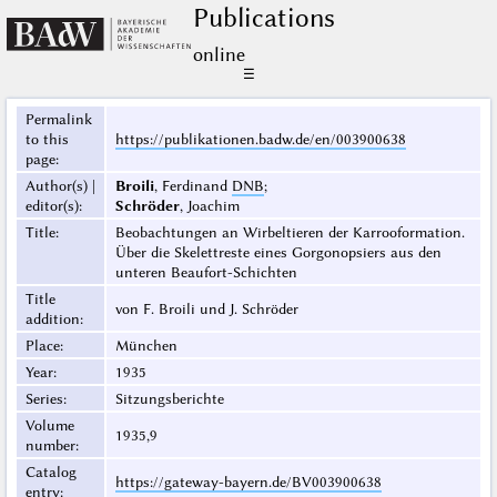
Publications
online
☰
Permalink
to this
https://publikationen.badw.de/en/003900638
page
:
Author(s) |
Broili
, Ferdinand
DNB
;
editor(s)
:
Schröder
, Joachim
Title
:
Beobachtungen an Wirbeltieren der Karrooformation.
Über die Skelettreste eines Gorgonopsiers aus den
unteren Beaufort-Schichten
Title
von F. Broili und J. Schröder
addition
:
Place
:
München
Year
:
1935
Series
:
Sitzungsberichte
Volume
1935,9
number
:
Catalog
https://gateway-bayern.de/BV003900638
entry
: