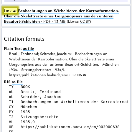
Link ☛
Beobachtungen an Wirbeltieren der Karrooformation.
Über die Skelettreste eines Gorgonopsiers aus den unteren
Beaufort-Schichten
· PDF · 15 MB
(
License
:
CC BY
)
Citation formats
Plain Text
as file
Broili, Ferdinand; Schröder, Joachim: Beobachtungen an
Wirbeltieren der Karrooformation. Über die Skelettreste eines
Gorgonopsiers aus den unteren Beaufort-Schichten. München
1935. Sitzungsberichte: 1935,9.
https://publikationen.badw.de/en/003900638
RIS
as file
TY - BOOK

AU - Broili, Ferdinand

AU - Schröder, Joachim

T1 - Beobachtungen an Wirbeltieren der Karrooformati
CY - München

PY - 1935

T3 - Sitzungsberichte

VL - 1935,9

UR - https://publikationen.badw.de/en/003900638
