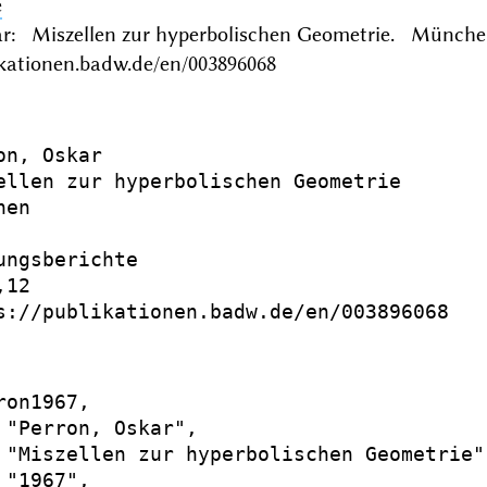
e
ar: Miszellen zur hyperbolischen Geometrie. Münche
ikationen.badw.de/en/003896068
on, Oskar

ellen zur hyperbolischen Geometrie

en

ungsberichte

12

s://publikationen.badw.de/en/003896068

on1967,

 "Perron, Oskar",

 "Miszellen zur hyperbolischen Geometrie",
"1967",
