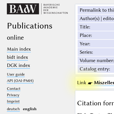
Permalink to thi
Author(s) | edito
Publications
Title
:
Place
:
online
Year
:
Main index
Series
:
bidt index
Volume number
:
DGK index
Catalog entry
:
User guide
API (OAI-PMH)
Link ☛
Miszelle
Contact
Privacy
Imprint
Citation for
deutsch
english