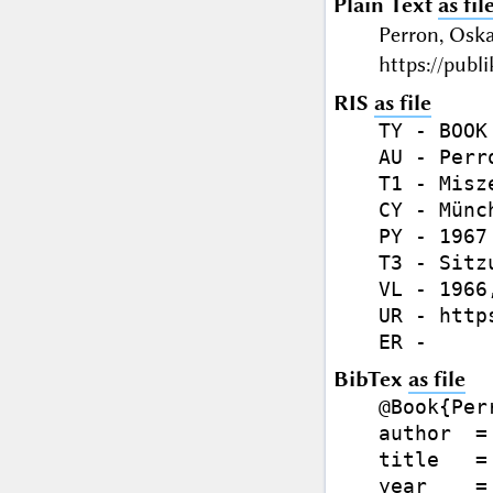
Plain Text
as fil
Perron, Osk
https://publ
RIS
as file
TY - BOOK

AU - Perr
T1 - Misz
CY - Münch
PY - 1967

T3 - Sitz
VL - 1966,
UR - http
BibTex
as file
@Book{Perr
author  =
title   =
year    = 