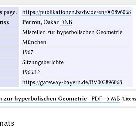
s page
:
https://publikationen.badw.de/en/003896068
r(s)
:
Perron
, Oskar
DNB
Miszellen zur hyperbolischen Geometrie
München
1967
Sitzungsberichte
1966,12
https://gateway-bayern.de/BV003896068
n zur hyperbolischen Geometrie
· PDF · 5 MB
(
Licen
mats