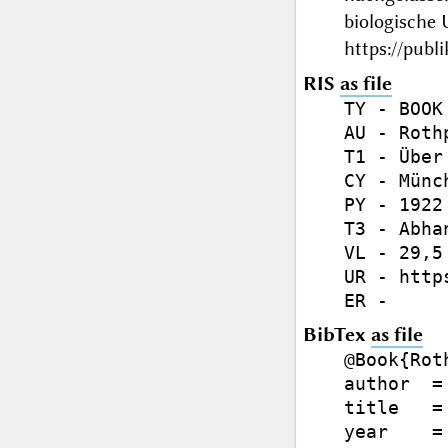
biologische
https://publ
RIS
as file
TY - BOOK

AU - Roth
T1 - Über
CY - Münch
PY - 1922

T3 - Abhan
VL - 29,5

UR - http
BibTex
as file
@Book{Rot
author  =
title   =
year    = 