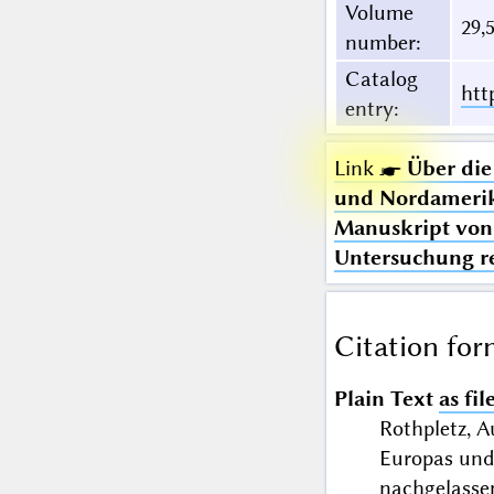
Volume
29,
number
:
Catalog
htt
entry
:
Link ☛
Über die
und Nordamerika
Manuskript von 
Untersuchung re
Citation for
Plain Text
as fil
Rothpletz, A
Europas und
nachgelassen