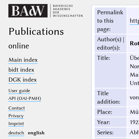
Permalink
to this
htt
Publications
page
:
Author(s) |
Rot
online
editor(s)
:
Title
:
Übe
Main index
Nor
bidt index
Man
DGK index
Unt
User guide
Title
von
API (OAI-PMH)
addition
:
Contact
Place
:
Mü
Privacy
Year
:
192
Imprint
Series
:
Ab
deutsch
english