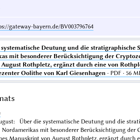
5
ps://gateway-bayern.de/BV003796764
 systematische Deutung und die stratigraphische S
s mit besonderer Berücksichtigung der Cryptozo
August Rothpletz, ergänzt durch eine von Rothple
zenter Oolithe von Karl Giesenhagen
· PDF · 56 M
mats
e
ugust: Über die systematische Deutung und die strati
 Nordamerikas mit besonderer Berücksichtigung der C
es Manuskript von August Rothpletz, ergänzt durch e