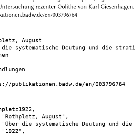
 Untersuchung rezenter Oolithe von Karl Giesenha
ikationen.badw.de/en/003796764
pletz, August

 die systematische Deutung und die strati
en

dlungen

s://publikationen.badw.de/en/003796764

hpletz1922,

 "Rothpletz, August",

 "Über die systematische Deutung und die 
"1922",
