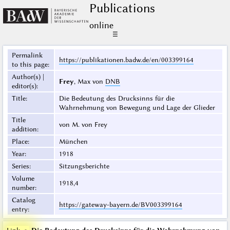
Publications
online
☰
Permalink
https://publikationen.badw.de/en/003399164
to this page
:
Author(s) |
Frey
, Max von
DNB
editor(s)
:
Title
:
Die Bedeutung des Drucksinns für die
Wahrnehmung von Bewegung und Lage der Glieder
Title
von M. von Frey
addition
:
Place
:
München
Year
:
1918
Series
:
Sitzungsberichte
Volume
1918,4
number
:
Catalog
https://gateway-bayern.de/BV003399164
entry
: