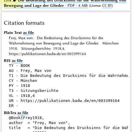
Link ☛
Die Bedeutung des Drucksinns für die Wahrnehmung von
Bewegung und Lage der Glieder
· PDF · 4 MB
(
License
:
CC BY
)
Citation formats
Plain Text
as file
Frey, Max von: Die Bedeutung des Drucksinns für die
Wahrnehmung von Bewegung und Lage der Glieder. München
1918. Sitzungsberichte: 1918,4.
https://publikationen.badw.de/en/003399164
RIS
as file
TY - BOOK

AU - Frey, Max von

T1 - Die Bedeutung des Drucksinns für die Wahrnehmun
CY - München

PY - 1918

T3 - Sitzungsberichte

VL - 1918,4

UR - https://publikationen.badw.de/en/003399164

BibTex
as file
@Book{Frey1918,

author  = "Frey, Max von",

title   = "Die Bedeutung des Drucksinns für die Wahr