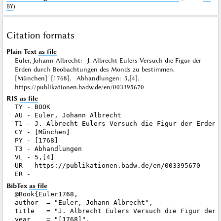
BY
)
Citation formats
Plain Text
as file
Euler, Johann Albrecht: J. Albrecht Eulers Versuch die Figur der
Erden durch Beobachtungen des Monds zu bestimmen.
[München] [1768]. Abhandlungen: 5,[4].
https://publikationen.badw.de/en/003395670
RIS
as file
TY - BOOK

AU - Euler, Johann Albrecht

T1 - J. Albrecht Eulers Versuch die Figur der Erden 
CY - [München]

PY - [1768]

T3 - Abhandlungen

VL - 5,[4]

UR - https://publikationen.badw.de/en/003395670

BibTex
as file
@Book{Euler1768,

author  = "Euler, Johann Albrecht",

title   = "J. Albrecht Eulers Versuch die Figur der 
year    = "[1768]",
