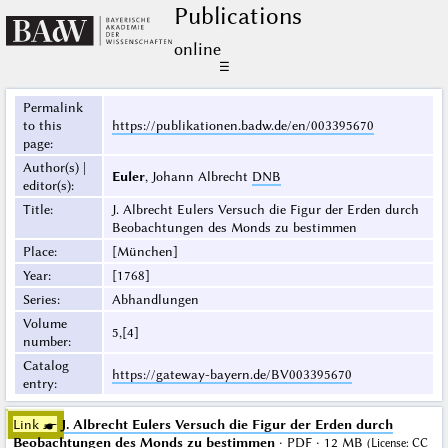
Publications
online
☰
Permalink
to this
https://publikationen.badw.de/en/003395670
page
:
Author(s) |
Euler
, Johann Albrecht
DNB
editor(s)
:
Title
:
J. Albrecht Eulers Versuch die Figur der Erden durch
Beobachtungen des Monds zu bestimmen
Place
:
[München]
Year
:
[1768]
Series
:
Abhandlungen
Volume
5,[4]
number
:
Catalog
https://gateway-bayern.de/BV003395670
entry
:
Link ☛
J. Albrecht Eulers Versuch die Figur der Erden durch
Beobachtungen des Monds zu bestimmen
· PDF · 12 MB
(
License
:
CC