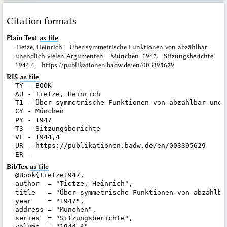
Citation formats
Plain Text
as file
Tietze, Heinrich: Über symmetrische Funktionen von abzählbar
unendlich vielen Argumenten. München 1947. Sitzungsberichte:
1944,4. https://publikationen.badw.de/en/003395629
RIS
as file
TY - BOOK

AU - Tietze, Heinrich

T1 - Über symmetrische Funktionen von abzählbar unend
CY - München

PY - 1947

T3 - Sitzungsberichte

VL - 1944,4

UR - https://publikationen.badw.de/en/003395629

BibTex
as file
@Book{Tietze1947,

author  = "Tietze, Heinrich",

title   = "Über symmetrische Funktionen von abzählba
year    = "1947",

address = "München",

series  = "Sitzungsberichte",

volume  = "1944,4",
