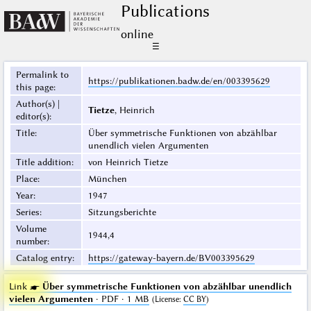
Publications
online
☰
Permalink to
https://publikationen.badw.de/en/003395629
this page
:
Author(s) |
Tietze
, Heinrich
editor(s)
:
Title
:
Über symmetrische Funktionen von abzählbar
unendlich vielen Argumenten
Title addition
:
von Heinrich Tietze
Place
:
München
Year
:
1947
Series
:
Sitzungsberichte
Volume
1944,4
number
:
Catalog entry
:
https://gateway-bayern.de/BV003395629
Link ☛
Über symmetrische Funktionen von abzählbar unendlich
vielen Argumenten
· PDF · 1 MB
(
License
:
CC BY
)