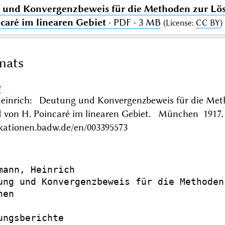
und Konvergenzbeweis für die Methoden zur Lös
caré im linearen Gebiet
· PDF · 3 MB
(
License
:
CC BY
)
mats
e
einrich: Deutung und Konvergenzbeweis für die Meth
 von H. Poincaré im linearen Gebiet. München 1917.
ikationen.badw.de/en/003395573
mann, Heinrich

ung und Konvergenzbeweis für die Methoden
en

ungsberichte
