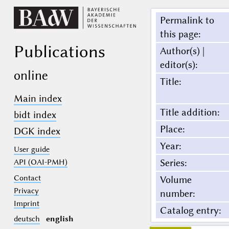
Permalink to
this page
:
Publications
Author(s) |
editor(s)
:
online
Title
:
Main index
Title addition
:
bidt index
Place
:
DGK index
Year
:
User guide
Series
:
API (OAI-PMH)
Contact
Volume
Privacy
number
:
Imprint
Catalog entry
:
deutsch
english