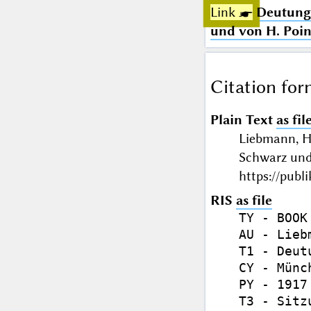
Link ☛
Deutung 
und von H. Poin
Citation for
Plain Text
as fil
Liebmann, H
Schwarz und
https://publ
RIS
as file
TY - BOOK

AU - Lieb
T1 - Deut
CY - Münch
PY - 1917

T3 - Sitz