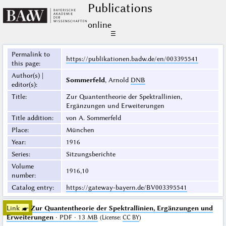
Publications
online
☰
Permalink to
https://publikationen.badw.de/en/003395541
this page
:
Author(s) |
Sommerfeld
, Arnold
DNB
editor(s)
:
Title
:
Zur Quantentheorie der Spektrallinien,
Ergänzungen und Erweiterungen
Title addition
:
von A. Sommerfeld
Place
:
München
Year
:
1916
Series
:
Sitzungsberichte
Volume
1916,10
number
:
Catalog entry
:
https://gateway-bayern.de/BV003395541
Link ☛
Zur Quantentheorie der Spektrallinien, Ergänzungen und
Erweiterungen
· PDF · 13 MB
(
License
:
CC BY
)