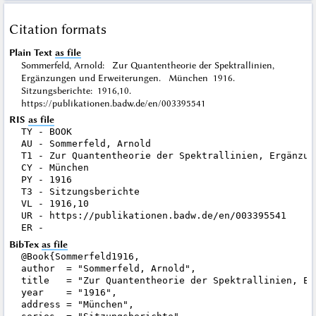
Citation formats
Plain Text
as file
Sommerfeld, Arnold: Zur Quantentheorie der Spektrallinien,
Ergänzungen und Erweiterungen. München 1916.
Sitzungsberichte: 1916,10.
https://publikationen.badw.de/en/003395541
RIS
as file
TY - BOOK

AU - Sommerfeld, Arnold

T1 - Zur Quantentheorie der Spektrallinien, Ergänzung
CY - München

PY - 1916

T3 - Sitzungsberichte

VL - 1916,10

UR - https://publikationen.badw.de/en/003395541

BibTex
as file
@Book{Sommerfeld1916,

author  = "Sommerfeld, Arnold",

title   = "Zur Quantentheorie der Spektrallinien, Er
year    = "1916",

address = "München",
