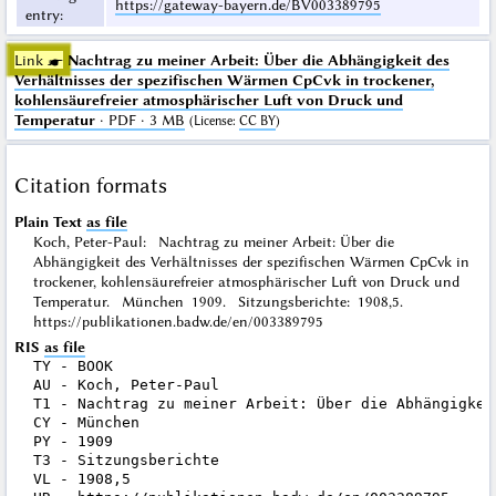
https://gateway-bayern.de/BV003389795
entry
:
Link ☛
Nachtrag zu meiner Arbeit: Über die Abhängigkeit des
Verhältnisses der spezifischen Wärmen CpCvk in trockener,
kohlensäurefreier atmosphärischer Luft von Druck und
Temperatur
· PDF · 3 MB
(
License
:
CC BY
)
Citation formats
Plain Text
as file
Koch, Peter-Paul: Nachtrag zu meiner Arbeit: Über die
Abhängigkeit des Verhältnisses der spezifischen Wärmen CpCvk in
trockener, kohlensäurefreier atmosphärischer Luft von Druck und
Temperatur. München 1909. Sitzungsberichte: 1908,5.
https://publikationen.badw.de/en/003389795
RIS
as file
TY - BOOK

AU - Koch, Peter-Paul

T1 - Nachtrag zu meiner Arbeit: Über die Abhängigkei
CY - München

PY - 1909

T3 - Sitzungsberichte

VL - 1908,5
