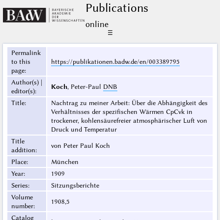
Publications
online
☰
Permalink
to this
https://publikationen.badw.de/en/003389795
page
:
Author(s) |
Koch
, Peter-Paul
DNB
editor(s)
:
Title
:
Nachtrag zu meiner Arbeit: Über die Abhängigkeit des
Verhältnisses der spezifischen Wärmen CpCvk in
trockener, kohlensäurefreier atmosphärischer Luft von
Druck und Temperatur
Title
von Peter Paul Koch
addition
:
Place
:
München
Year
:
1909
Series
:
Sitzungsberichte
Volume
1908,5
number
:
Catalog