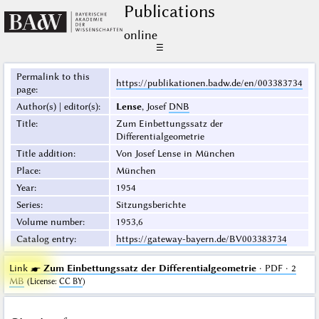
Publications
online
☰
Permalink to this
https://publikationen.badw.de/en/003383734
page
:
Author(s) | editor(s)
:
Lense
, Josef
DNB
Title
:
Zum Einbettungssatz der
Differentialgeometrie
Title addition
:
Von Josef Lense in München
Place
:
München
Year
:
1954
Series
:
Sitzungsberichte
Volume number
:
1953,6
Catalog entry
:
https://gateway-bayern.de/BV003383734
Link ☛
Zum Einbettungssatz der Differentialgeometrie
· PDF · 2
MB
(
License
:
CC BY
)