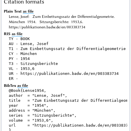
Citation formats
Plain Text
as file
Lense, Josef: Zum Einbettungssatz der Differentialgeometrie.
München 1954. Sitzungsberichte: 1953,6.
https://publikationen.badw.de/en/003383734
RIS
as file
TY - BOOK

AU - Lense, Josef

T1 - Zum Einbettungssatz der Differentialgeometrie

CY - München

PY - 1954

T3 - Sitzungsberichte

VL - 1953,6

UR - https://publikationen.badw.de/en/003383734

BibTex
as file
@Book{Lense1954,

author  = "Lense, Josef",

title   = "Zum Einbettungssatz der Differentialgeomet
year    = "1954",

address = "München",

series  = "Sitzungsberichte",

volume  = "1953,6",

url     = "https://publikationen.badw.de/en/003383734