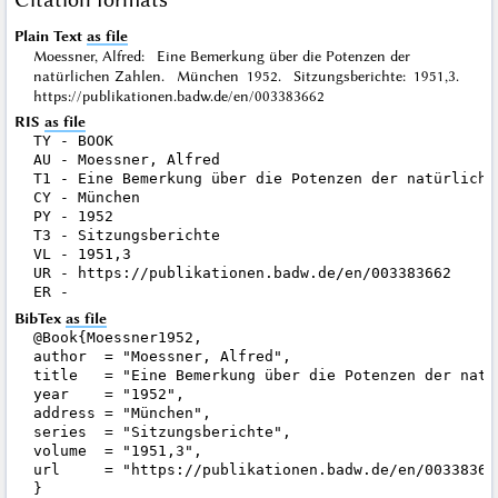
Plain Text
as file
Moessner, Alfred: Eine Bemerkung über die Potenzen der
natürlichen Zahlen. München 1952. Sitzungsberichte: 1951,3.
https://publikationen.badw.de/en/003383662
RIS
as file
TY - BOOK

AU - Moessner, Alfred

T1 - Eine Bemerkung über die Potenzen der natürlichen
CY - München

PY - 1952

T3 - Sitzungsberichte

VL - 1951,3

UR - https://publikationen.badw.de/en/003383662

BibTex
as file
@Book{Moessner1952,

author  = "Moessner, Alfred",

title   = "Eine Bemerkung über die Potenzen der natür
year    = "1952",

address = "München",

series  = "Sitzungsberichte",

volume  = "1951,3",

url     = "https://publikationen.badw.de/en/003383662