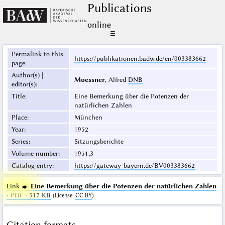
Publications
online
☰
Permalink to this
https://publikationen.badw.de/en/003383662
page
:
Author(s) |
Moessner
, Alfred
DNB
editor(s)
:
Title
:
Eine Bemerkung über die Potenzen der
natürlichen Zahlen
Place
:
München
Year
:
1952
Series
:
Sitzungsberichte
Volume number
:
1951,3
Catalog entry
:
https://gateway-bayern.de/BV003383662
Link ☛
Eine Bemerkung über die Potenzen der natürlichen Zahlen
· PDF · 517 KB
(
License
:
CC BY
)
Citation formats