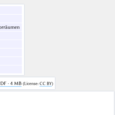
torräumen
PDF · 4 MB
(
License
:
CC BY
)