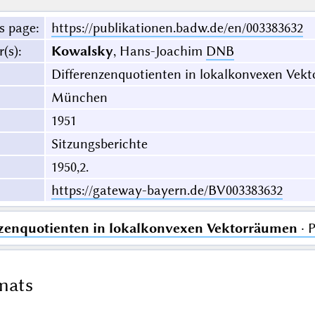
s page
:
https://publikationen.badw.de/en/003383632
r(s)
:
Kowalsky
, Hans-Joachim
DNB
Differenzenquotienten in lokalkonvexen Vek
München
1951
Sitzungsberichte
1950,2.
https://gateway-bayern.de/BV003383632
zenquotienten in lokalkonvexen Vektorräumen
· 
mats