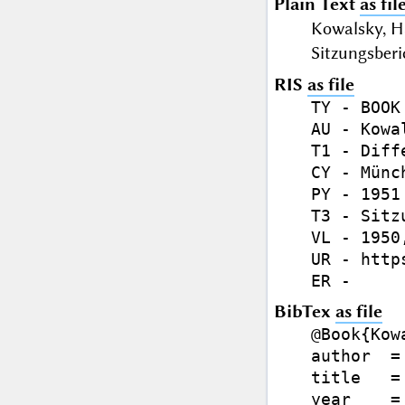
Plain Text
as fil
Kowalsky, H
Sitzungsberi
RIS
as file
TY - BOOK

AU - Kowa
T1 - Diff
CY - Münch
PY - 1951

T3 - Sitz
VL - 1950,
UR - http
BibTex
as file
@Book{Kow
author  =
title   =
year    = 