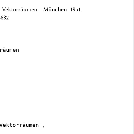
xen Vektorräumen. München 1951.
3632
äumen

Vektorräumen",
