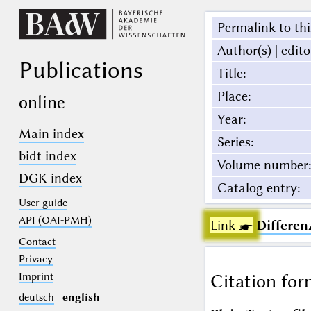
Permalink to thi
Author(s) | edito
Publications
Title
:
Place
:
online
Year
:
Main index
Series
:
bidt index
Volume number
:
DGK index
Catalog entry
:
User guide
API (OAI-PMH)
Link ☛
Differen
Contact
Privacy
Imprint
Citation for
deutsch
english