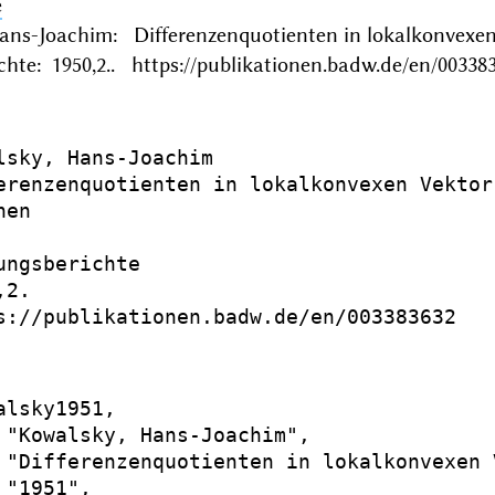
e
ans-Joachim: Differenzenquotienten in lokalkonve
chte: 1950,2.. https://publikationen.badw.de/en/00338
lsky, Hans-Joachim

erenzenquotienten in lokalkonvexen Vektorr
en

ungsberichte

2.

s://publikationen.badw.de/en/003383632

alsky1951,

 "Kowalsky, Hans-Joachim",

 "Differenzenquotienten in lokalkonvexen 
"1951",
