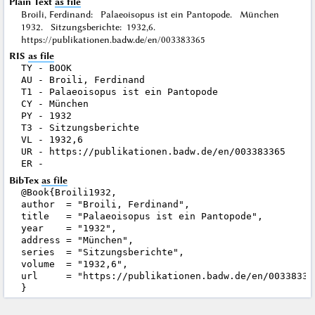
Plain Text
as file
Broili, Ferdinand: Palaeoisopus ist ein Pantopode. München
1932. Sitzungsberichte: 1932,6.
https://publikationen.badw.de/en/003383365
RIS
as file
TY - BOOK

AU - Broili, Ferdinand

T1 - Palaeoisopus ist ein Pantopode

CY - München

PY - 1932

T3 - Sitzungsberichte

VL - 1932,6

UR - https://publikationen.badw.de/en/003383365

BibTex
as file
@Book{Broili1932,

author  = "Broili, Ferdinand",

title   = "Palaeoisopus ist ein Pantopode",

year    = "1932",

address = "München",

series  = "Sitzungsberichte",

volume  = "1932,6",

url     = "https://publikationen.badw.de/en/003383365