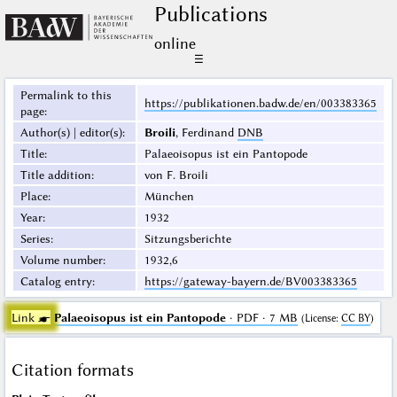
Publications
online
☰
Permalink to this
https://publikationen.badw.de/en/003383365
page
:
Author(s) | editor(s)
:
Broili
, Ferdinand
DNB
Title
:
Palaeoisopus ist ein Pantopode
Title addition
:
von F. Broili
Place
:
München
Year
:
1932
Series
:
Sitzungsberichte
Volume number
:
1932,6
Catalog entry
:
https://gateway-bayern.de/BV003383365
Link ☛
Palaeoisopus ist ein Pantopode
· PDF · 7 MB
(
License
:
CC BY
)
Citation formats