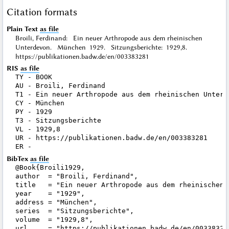
Citation formats
Plain Text
as file
Broili, Ferdinand: Ein neuer Arthropode aus dem rheinischen
Unterdevon. München 1929. Sitzungsberichte: 1929,8.
https://publikationen.badw.de/en/003383281
RIS
as file
TY - BOOK

AU - Broili, Ferdinand

T1 - Ein neuer Arthropode aus dem rheinischen Unterde
CY - München

PY - 1929

T3 - Sitzungsberichte

VL - 1929,8

UR - https://publikationen.badw.de/en/003383281

BibTex
as file
@Book{Broili1929,

author  = "Broili, Ferdinand",

title   = "Ein neuer Arthropode aus dem rheinischen U
year    = "1929",

address = "München",

series  = "Sitzungsberichte",

volume  = "1929,8",

url     = "https://publikationen.badw.de/en/003383281