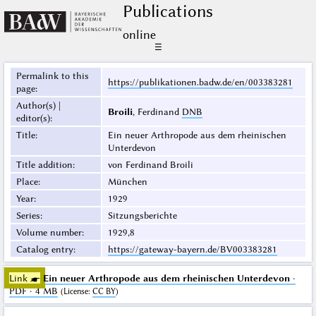
Publications
online
☰
Permalink to this
https://publikationen.badw.de/en/003383281
page
:
Author(s) |
Broili
, Ferdinand
DNB
editor(s)
:
Title
:
Ein neuer Arthropode aus dem rheinischen
Unterdevon
Title addition
:
von Ferdinand Broili
Place
:
München
Year
:
1929
Series
:
Sitzungsberichte
Volume number
:
1929,8
Catalog entry
:
https://gateway-bayern.de/BV003383281
Link ☛
Ein neuer Arthropode aus dem rheinischen Unterdevon
·
PDF · 4 MB
(
License
:
CC BY
)