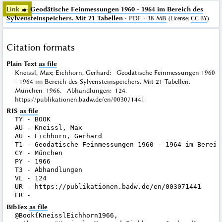
Link ☛
Geodätische Feinmessungen 1960 - 1964 im Bereich des
Sylvensteinspeichers. Mit 21 Tabellen
· PDF · 38 MB
(
License
:
CC BY
)
Citation formats
Plain Text
as file
Kneissl, Max; Eichhorn, Gerhard: Geodätische Feinmessungen 1960
- 1964 im Bereich des Sylvensteinspeichers. Mit 21 Tabellen.
München 1966. Abhandlungen: 124.
https://publikationen.badw.de/en/003071441
RIS
as file
TY - BOOK

AU - Kneissl, Max

AU - Eichhorn, Gerhard

T1 - Geodätische Feinmessungen 1960 - 1964 im Bereic
CY - München

PY - 1966

T3 - Abhandlungen

VL - 124

UR - https://publikationen.badw.de/en/003071441

BibTex
as file
@Book{KneisslEichhorn1966,
