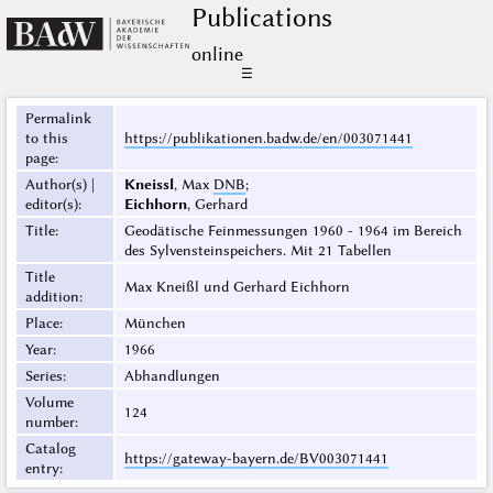
Publications
online
☰
Permalink
to this
https://publikationen.badw.de/en/003071441
page
:
Author(s) |
Kneissl
, Max
DNB
;
editor(s)
:
Eichhorn
, Gerhard
Title
:
Geodätische Feinmessungen 1960 - 1964 im Bereich
des Sylvensteinspeichers. Mit 21 Tabellen
Title
Max Kneißl und Gerhard Eichhorn
addition
:
Place
:
München
Year
:
1966
Series
:
Abhandlungen
Volume
124
number
:
Catalog
https://gateway-bayern.de/BV003071441
entry
: