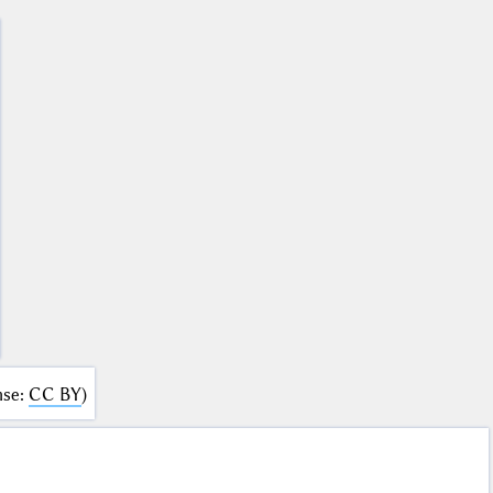
nse
:
CC BY
)