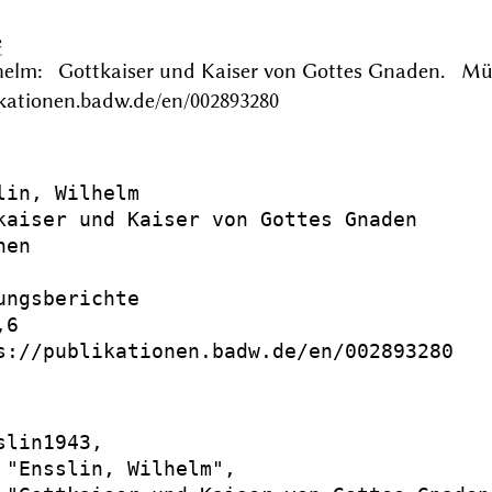
e
lhelm: Gottkaiser und Kaiser von Gottes Gnaden. M
ikationen.badw.de/en/002893280
lin, Wilhelm

kaiser und Kaiser von Gottes Gnaden

en

ungsberichte

6

s://publikationen.badw.de/en/002893280

slin1943,

 "Ensslin, Wilhelm",
