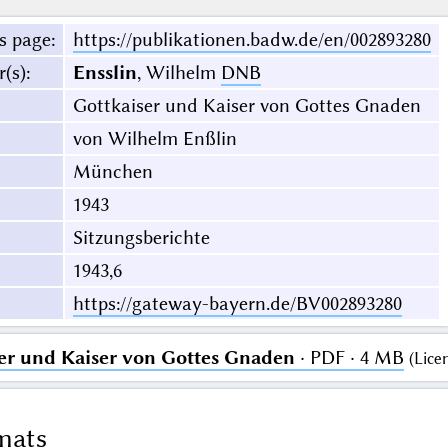
s page
:
https://publikationen.badw.de/en/002893280
r(s)
:
Ensslin
, Wilhelm
DNB
Gottkaiser und Kaiser von Gottes Gnaden
von Wilhelm Enßlin
München
1943
Sitzungsberichte
1943,6
https://gateway-bayern.de/BV002893280
er und Kaiser von Gottes Gnaden
· PDF · 4 MB
(
Lice
mats