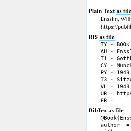
Plain Text
as fil
Ensslin, Wi
https://publ
RIS
as file
TY - BOOK

AU - Enss
T1 - Gott
CY - Münch
PY - 1943

T3 - Sitz
VL - 1943,
UR - http
BibTex
as file
@Book{Ens
author  =