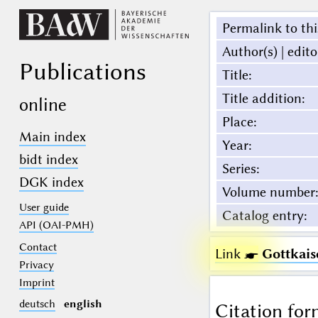
Permalink to thi
Author(s) | edito
Publications
Title
:
Title addition
:
online
Place
:
Main index
Year
:
bidt index
Series
:
DGK index
Volume number
:
User guide
Catalog entry
:
API (OAI-PMH)
Contact
Link ☛
Gottkais
Privacy
Imprint
deutsch
english
Citation for