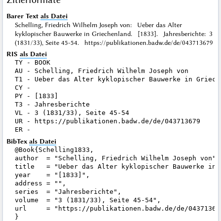
Barer Text
als Datei
Schelling, Friedrich Wilhelm Joseph von: Ueber das Alter
kyklopischer Bauwerke in Griechenland. [1833]. Jahresberichte: 3
(1831/33), Seite 45-54. https://publikationen.badw.de/de/043713679
RIS
als Datei
TY - BOOK

AU - Schelling, Friedrich Wilhelm Joseph von

T1 - Ueber das Alter kyklopischer Bauwerke in Grieche
CY - 

PY - [1833]

T3 - Jahresberichte

VL - 3 (1831/33), Seite 45-54

UR - https://publikationen.badw.de/de/043713679

BibTex
als Datei
@Book{Schelling1833,

author  = "Schelling, Friedrich Wilhelm Joseph von",

title   = "Ueber das Alter kyklopischer Bauwerke in G
year    = "[1833]",

address = "",

series  = "Jahresberichte",

volume  = "3 (1831/33), Seite 45-54",

url     = "https://publikationen.badw.de/de/043713679