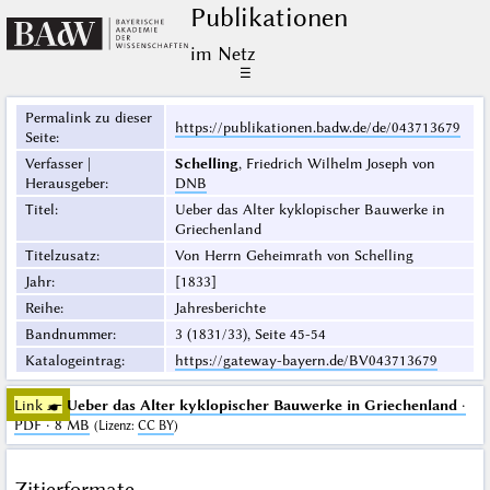
Publikationen
im Netz
☰
Permalink zu dieser
https://publikationen.badw.de/de/043713679
Seite
:
Verfasser |
Schelling
, Friedrich Wilhelm Joseph von
Herausgeber
:
DNB
Titel
:
Ueber das Alter kyklopischer Bauwerke in
Griechenland
Titelzusatz
:
Von Herrn Geheimrath von Schelling
Jahr
:
[1833]
Reihe
:
Jahresberichte
Bandnummer
:
3 (1831/33), Seite 45-54
Katalogeintrag
:
https://gateway-bayern.de/BV043713679
Link ☛
Ueber das Alter kyklopischer Bauwerke in Griechenland
·
PDF · 8 MB
(
Lizenz
:
CC BY
)
Zitierformate