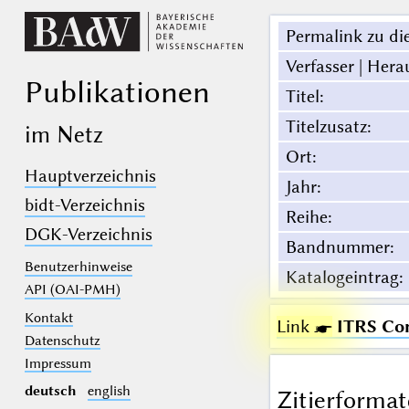
Permalink zu die
Verfasser | Hera
Publikationen
Titel
:
Titelzusatz
:
im Netz
Ort
:
Hauptverzeichnis
Jahr
:
bidt-Verzeichnis
Reihe
:
DGK-Verzeichnis
Bandnummer
:
Benutzerhinweise
Katalogeintrag
:
API (OAI-PMH)
Kontakt
Link ☛
ITRS Com
Datenschutz
Impressum
deutsch
english
Zitierformat