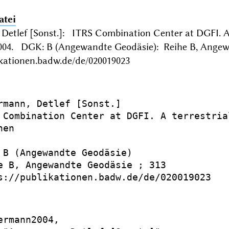
atei
etlef [Sonst.]: ITRS Combination Center at DGFI. A t
4. DGK: B (Angewandte Geodäsie): Reihe B, Angew
ikationen.badw.de/de/020019023
rmann, Detlef [Sonst.]

 Combination Center at DGFI. A terrestria
en

 B (Angewandte Geodäsie)

e B, Angewandte Geodäsie ; 313

s://publikationen.badw.de/de/020019023

ermann2004,
