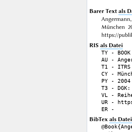
Barer Text
als D
Angermann, D
München 200
https://publ
RIS
als Datei
TY - BOOK

AU - Ange
T1 - ITRS
CY - Münch
PY - 2004

T3 - DGK:
VL - Reih
UR - http
BibTex
als Datei
@Book{Ang