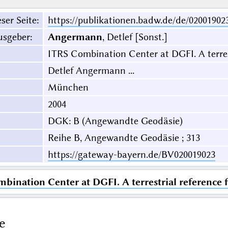
ser Seite
:
https://publikationen.badw.de/de/02001902
usgeber
:
Angermann
, Detlef [Sonst.]
ITRS Combination Center at DGFI. A terrest
Detlef Angermann ...
München
2004
DGK: B (Angewandte Geodäsie)
Reihe B, Angewandte Geodäsie ; 313
https://gateway-bayern.de/BV020019023
bination Center at DGFI. A terrestrial reference 
e