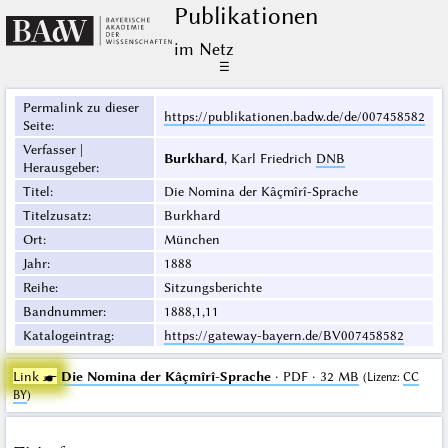
Publikationen
im Netz
☰
Permalink zu dieser
https://publikationen.badw.de/de/007458582
Seite
:
Verfasser |
Burkhard
, Karl Friedrich
DNB
Herausgeber
:
Titel
:
Die Nomina der Kâçmîrî-Sprache
Titelzusatz
:
Burkhard
Ort
:
München
Jahr
:
1888
Reihe
:
Sitzungsberichte
Bandnummer
:
1888,1,11
Katalogeintrag
:
https://gateway-bayern.de/BV007458582
Link ☛
Die Nomina der Kâçmîrî-Sprache
· PDF · 32 MB
(
Lizenz
:
CC
BY
)