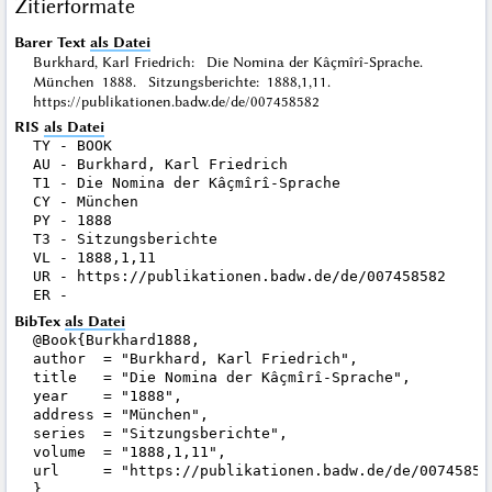
Zitierformate
Barer Text
als Datei
Burkhard, Karl Friedrich: Die Nomina der Kâçmîrî-Sprache.
München 1888. Sitzungsberichte: 1888,1,11.
https://publikationen.badw.de/de/007458582
RIS
als Datei
TY - BOOK

AU - Burkhard, Karl Friedrich

T1 - Die Nomina der Kâçmîrî-Sprache

CY - München

PY - 1888

T3 - Sitzungsberichte

VL - 1888,1,11

UR - https://publikationen.badw.de/de/007458582

BibTex
als Datei
@Book{Burkhard1888,

author  = "Burkhard, Karl Friedrich",

title   = "Die Nomina der Kâçmîrî-Sprache",

year    = "1888",

address = "München",

series  = "Sitzungsberichte",

volume  = "1888,1,11",

url     = "https://publikationen.badw.de/de/007458582