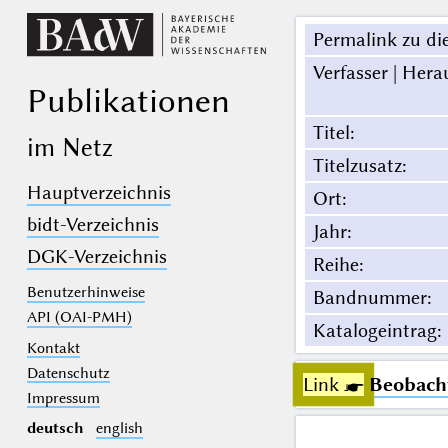
Permalink zu die
Verfasser | Hera
Publikationen
Titel
:
im Netz
Titelzusatz
:
Hauptverzeichnis
Ort
:
bidt-Verzeichnis
Jahr
:
DGK-Verzeichnis
Reihe
:
Benutzerhinweise
Bandnummer
:
API (OAI-PMH)
Katalogeintrag
:
Kontakt
Datenschutz
Link ☛
Beobacht
Impressum
deutsch
english