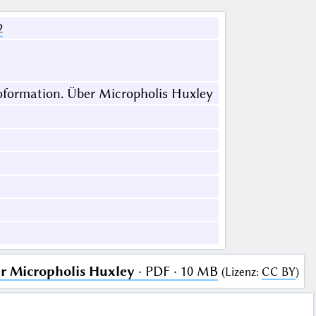
2
oformation. Über Micropholis Huxley
r Micropholis Huxley
· PDF · 10 MB
(
Lizenz
:
CC BY
)