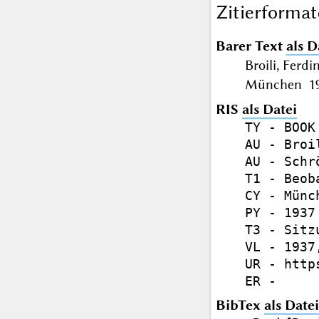
Zitierformat
Barer Text
als D
Broili, Fer
München 193
RIS
als Datei
TY - BOOK

AU - Broi
AU - Schr
T1 - Beob
CY - Münch
PY - 1937

T3 - Sitz
VL - 1937,
UR - http
BibTex
als Datei