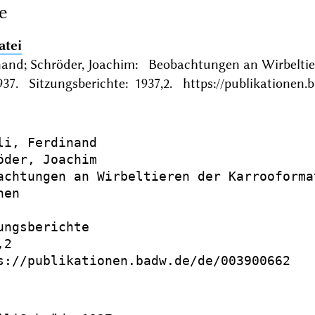
e
atei
dinand; Schröder, Joachim: Beobachtungen an Wirbelti
7. Sitzungsberichte: 1937,2. https://publikationen.
li, Ferdinand

öder, Joachim

achtungen an Wirbeltieren der Karrooforma
en

ungsberichte

2

s://publikationen.badw.de/de/003900662
