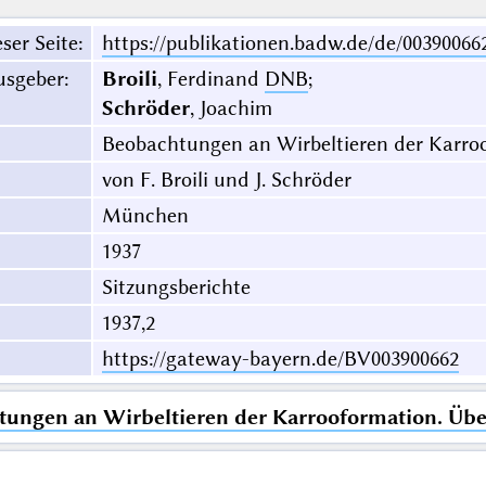
ser Seite
:
https://publikationen.badw.de/de/00390066
usgeber
:
Broili
, Ferdinand
DNB
;
Schröder
, Joachim
Beobachtungen an Wirbeltieren der Karro
von F. Broili und J. Schröder
München
1937
Sitzungsberichte
1937,2
https://gateway-bayern.de/BV003900662
ungen an Wirbeltieren der Karrooformation. Übe