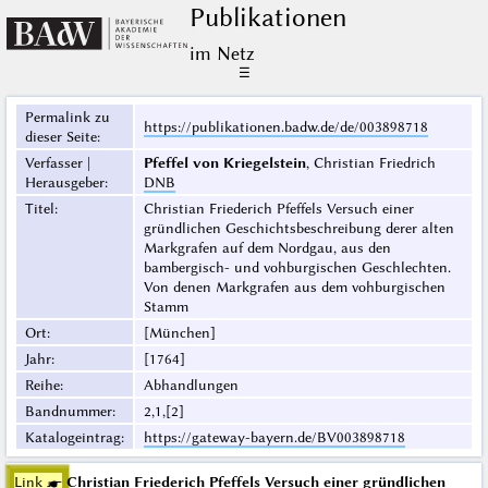
Publikationen
im Netz
☰
Permalink zu
https://publikationen.badw.de/de/003898718
dieser Seite
:
Verfasser |
Pfeffel von Kriegelstein
, Christian Friedrich
Herausgeber
:
DNB
Titel
:
Christian Friederich Pfeffels Versuch einer
gründlichen Geschichtsbeschreibung derer alten
Markgrafen auf dem Nordgau, aus den
bambergisch- und vohburgischen Geschlechten.
Von denen Markgrafen aus dem vohburgischen
Stamm
Ort
:
[München]
Jahr
:
[1764]
Reihe
:
Abhandlungen
Bandnummer
:
2,1,[2]
Katalogeintrag
:
https://gateway-bayern.de/BV003898718
Link ☛
Christian Friederich Pfeffels Versuch einer gründlichen