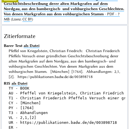
Geschichtsbeschreibung derer alten Markgrafen auf dem
Nordgau, aus den bambergisch- und vohburgischen Geschlechten.
Von denen Markgrafen aus dem vohburgischen Stamm
· PDF · 7
MB
(
Lizenz
:
CC BY
)
Zitierformate
Barer Text
als Datei
Pfeffel von Kriegelstein, Christian Friedrich: Christian Friederich
Pfeffels Versuch einer gründlichen Geschichtsbeschreibung derer
alten Markgrafen auf dem Nordgau, aus den bambergisch- und
vohburgischen Geschlechten. Von denen Markgrafen aus dem
vohburgischen Stamm. [München] [1764]. Abhandlungen: 2,1,
[2]. https://publikationen.badw.de/de/003898718
RIS
als Datei
TY - BOOK

AU - Pfeffel von Kriegelstein, Christian Friedrich

T1 - Christian Friederich Pfeffels Versuch einer grü
CY - [München]

PY - [1764]

T3 - Abhandlungen

VL - 2,1,[2]

UR - https://publikationen.badw.de/de/003898718
