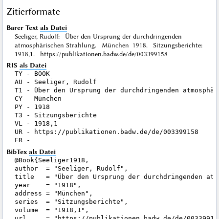
Zitierformate
Barer Text
als Datei
Seeliger, Rudolf: Über den Ursprung der durchdringenden
atmosphärischen Strahlung. München 1918. Sitzungsberichte:
1918,1. https://publikationen.badw.de/de/003399158
RIS
als Datei
TY - BOOK

AU - Seeliger, Rudolf

T1 - Über den Ursprung der durchdringenden atmosphäri
CY - München

PY - 1918

T3 - Sitzungsberichte

VL - 1918,1

UR - https://publikationen.badw.de/de/003399158

BibTex
als Datei
@Book{Seeliger1918,

author  = "Seeliger, Rudolf",

title   = "Über den Ursprung der durchdringenden atmo
year    = "1918",

address = "München",

series  = "Sitzungsberichte",

volume  = "1918,1",

url     = "https://publikationen.badw.de/de/003399158