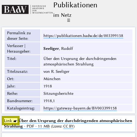
Publikationen
im Netz
☰
Permalink zu
https://publikationen.badw.de/de/003399158
dieser Seite
:
Verfasser |
Seeliger
, Rudolf
Herausgeber
:
Titel
:
Über den Ursprung der durchdringenden
atmosphärischen Strahlung
Titelzusatz
:
von R. Seeliger
Ort
:
München
Jahr
:
1918
Reihe
:
Sitzungsberichte
Bandnummer
:
1918,1
Katalogeintrag
:
https://gateway-bayern.de/BV003399158
Link ☛
Über den Ursprung der durchdringenden atmosphärischen
Strahlung
· PDF · 11 MB
(
Lizenz
:
CC BY
)