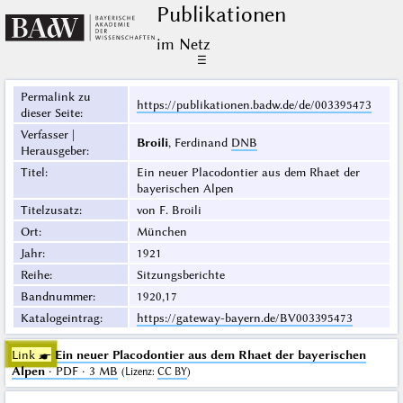
Publikationen
im Netz
☰
Permalink zu
https://publikationen.badw.de/de/003395473
dieser Seite
:
Verfasser |
Broili
, Ferdinand
DNB
Herausgeber
:
Titel
:
Ein neuer Placodontier aus dem Rhaet der
bayerischen Alpen
Titelzusatz
:
von F. Broili
Ort
:
München
Jahr
:
1921
Reihe
:
Sitzungsberichte
Bandnummer
:
1920,17
Katalogeintrag
:
https://gateway-bayern.de/BV003395473
Link ☛
Ein neuer Placodontier aus dem Rhaet der bayerischen
Alpen
· PDF · 3 MB
(
Lizenz
:
CC BY
)