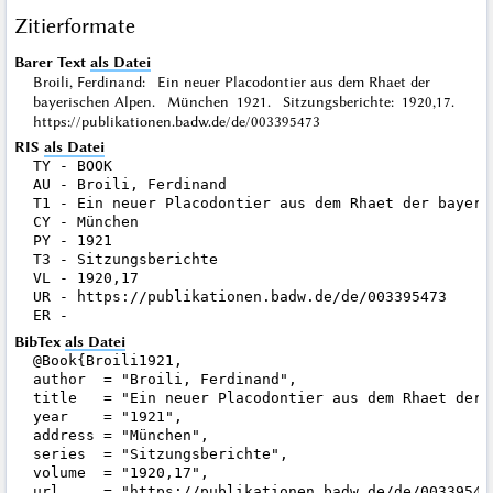
Zitierformate
Barer Text
als Datei
Broili, Ferdinand: Ein neuer Placodontier aus dem Rhaet der
bayerischen Alpen. München 1921. Sitzungsberichte: 1920,17.
https://publikationen.badw.de/de/003395473
RIS
als Datei
TY - BOOK

AU - Broili, Ferdinand

T1 - Ein neuer Placodontier aus dem Rhaet der bayeris
CY - München

PY - 1921

T3 - Sitzungsberichte

VL - 1920,17

UR - https://publikationen.badw.de/de/003395473

BibTex
als Datei
@Book{Broili1921,

author  = "Broili, Ferdinand",

title   = "Ein neuer Placodontier aus dem Rhaet der b
year    = "1921",

address = "München",

series  = "Sitzungsberichte",

volume  = "1920,17",

url     = "https://publikationen.badw.de/de/003395473