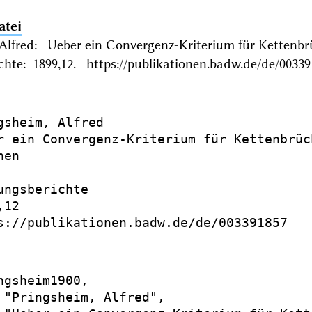
atei
 Alfred: Ueber ein Convergenz-Kriterium für Ketten
chte: 1899,12. https://publikationen.badw.de/de/00339
gsheim, Alfred

r ein Convergenz-Kriterium für Kettenbrüc
en

ungsberichte

12

s://publikationen.badw.de/de/003391857

ngsheim1900,

 "Pringsheim, Alfred",
