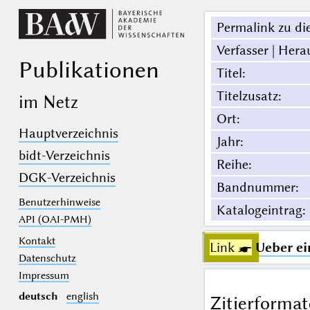
Permalink zu die
Verfasser | Hera
Publikationen
Titel
:
Titelzusatz
:
im Netz
Ort
:
Hauptverzeichnis
Jahr
:
bidt-Verzeichnis
Reihe
:
DGK-Verzeichnis
Bandnummer
:
Benutzerhinweise
Katalogeintrag
:
API (OAI-PMH)
Kontakt
Link ☛
Ueber ei
Datenschutz
Impressum
deutsch
english
Zitierformat