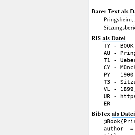
Barer Text
als D
Pringsheim,
Sitzungsberi
RIS
als Datei
TY - BOOK

AU - Prin
T1 - Uebe
CY - Münch
PY - 1900

T3 - Sitz
VL - 1899,
UR - http
BibTex
als Datei
@Book{Pri
author  =