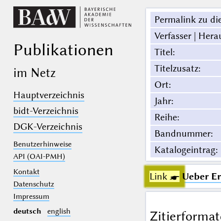
Permalink zu die
Verfasser | Hera
Publikationen
Titel
:
Titelzusatz
:
im Netz
Ort
:
Hauptverzeichnis
Jahr
:
bidt-Verzeichnis
Reihe
:
DGK-Verzeichnis
Bandnummer
:
Benutzerhinweise
Katalogeintrag
:
API (OAI-PMH)
Kontakt
Link ☛
Ueber E
Datenschutz
Impressum
deutsch
english
Zitierformat