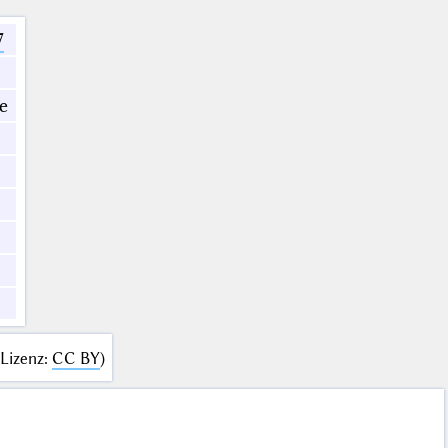
7
e
Lizenz
:
CC BY
)