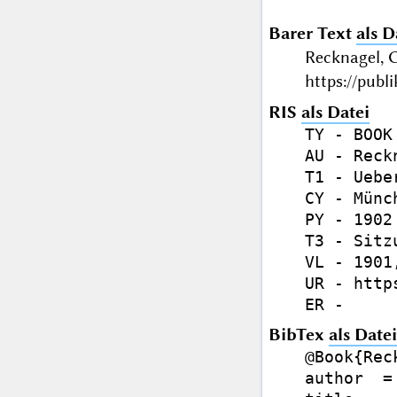
Barer Text
als D
Recknagel, 
https://publ
RIS
als Datei
TY - BOOK

AU - Reck
T1 - Uebe
CY - Münch
PY - 1902

T3 - Sitz
VL - 1901,
UR - http
BibTex
als Datei
@Book{Rec
author  =