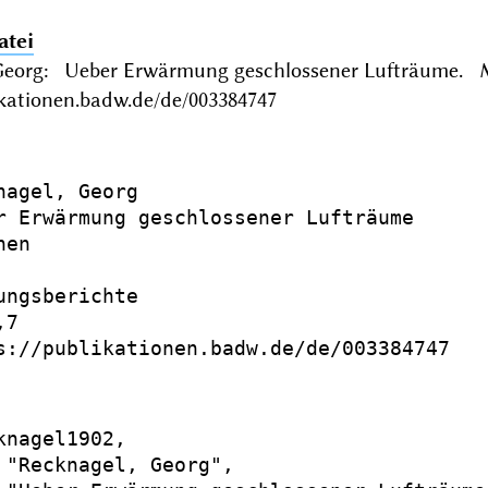
atei
Georg: Ueber Erwärmung geschlossener Lufträume. 
ikationen.badw.de/de/003384747
nagel, Georg

r Erwärmung geschlossener Lufträume

en

ungsberichte

7

s://publikationen.badw.de/de/003384747

knagel1902,

 "Recknagel, Georg",
