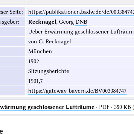
ser Seite
:
https://publikationen.badw.de/de/00338474
usgeber
:
Recknagel
, Georg
DNB
Ueber Erwärmung geschlossener Lufträum
von G. Recknagel
München
1902
Sitzungsberichte
1901,7
https://gateway-bayern.de/BV003384747
rwärmung geschlossener Lufträume
· PDF · 350 KB
(
e