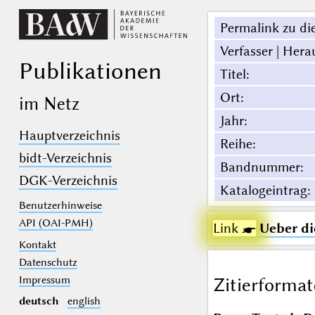
Permalink zu die
Verfasser | Hera
Publikationen
Titel
:
Ort
:
im Netz
Jahr
:
Hauptverzeichnis
Reihe
:
bidt-Verzeichnis
Bandnummer
:
DGK-Verzeichnis
Katalogeintrag
:
Benutzerhinweise
API (OAI-PMH)
Link ☛
Ueber di
Kontakt
Datenschutz
Impressum
Zitierformat
deutsch
english