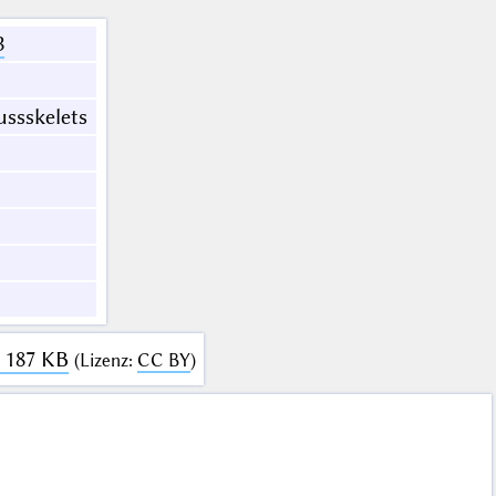
3
ussskelets
· 187 KB
(
Lizenz
:
CC BY
)