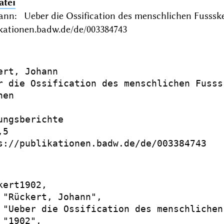
atei
hann: Ueber die Ossification des menschlichen Fusss
ikationen.badw.de/de/003384743
ert, Johann

r die Ossification des menschlichen Fusssk
en

ungsberichte

5

s://publikationen.badw.de/de/003384743

kert1902,

 "Rückert, Johann",

 "Ueber die Ossification des menschlichen
"1902",
