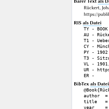
Barer Text
als D
Rückert, Jo
https://publ
RIS
als Datei
TY - BOOK

AU - Rück
T1 - Uebe
CY - Münch
PY - 1902

T3 - Sitz
VL - 1901,
UR - http
BibTex
als Datei
@Book{Rüc
author  =
title   =
year    = 