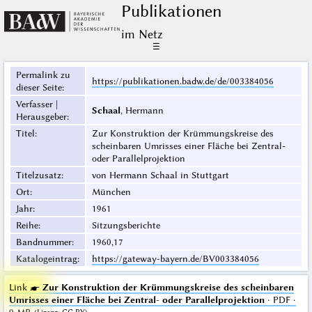
Publikationen
im Netz
☰
Permalink zu
https://publikationen.badw.de/de/003384056
dieser Seite
:
Verfasser |
Schaal
, Hermann
Herausgeber
:
Titel
:
Zur Konstruktion der Krümmungskreise des
scheinbaren Umrisses einer Fläche bei Zentral-
oder Parallelprojektion
Titelzusatz
:
von Hermann Schaal in Stuttgart
Ort
:
München
Jahr
:
1961
Reihe
:
Sitzungsberichte
Bandnummer
:
1960,17
Katalogeintrag
:
https://gateway-bayern.de/BV003384056
Link ☛
Zur Konstruktion der Krümmungskreise des scheinbaren
Umrisses einer Fläche bei Zentral- oder Parallelprojektion
· PDF ·