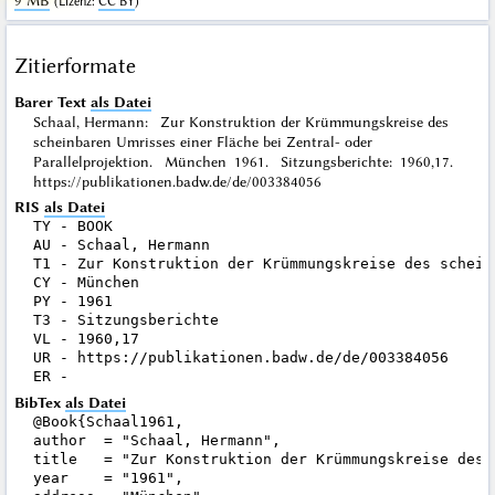
9 MB
(
Lizenz
:
CC BY
)
Zitierformate
Barer Text
als Datei
Schaal, Hermann: Zur Konstruktion der Krümmungskreise des
scheinbaren Umrisses einer Fläche bei Zentral- oder
Parallelprojektion. München 1961. Sitzungsberichte: 1960,17.
https://publikationen.badw.de/de/003384056
RIS
als Datei
TY - BOOK

AU - Schaal, Hermann

T1 - Zur Konstruktion der Krümmungskreise des schein
CY - München

PY - 1961

T3 - Sitzungsberichte

VL - 1960,17

UR - https://publikationen.badw.de/de/003384056

BibTex
als Datei
@Book{Schaal1961,

author  = "Schaal, Hermann",

title   = "Zur Konstruktion der Krümmungskreise des 
year    = "1961",
