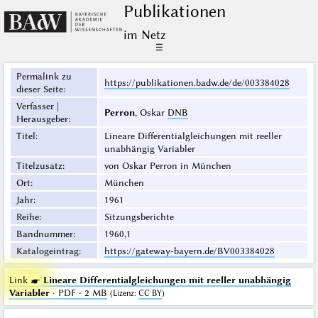
Publikationen
im Netz
☰
Permalink zu
https://publikationen.badw.de/de/003384028
dieser Seite
:
Verfasser |
Perron
, Oskar
DNB
Herausgeber
:
Titel
:
Lineare Differentialgleichungen mit reeller
unabhängig Variabler
Titelzusatz
:
von Oskar Perron in München
Ort
:
München
Jahr
:
1961
Reihe
:
Sitzungsberichte
Bandnummer
:
1960,1
Katalogeintrag
:
https://gateway-bayern.de/BV003384028
Link ☛
Lineare Differentialgleichungen mit reeller unabhängig
Variabler
· PDF · 2 MB
(
Lizenz
:
CC BY
)