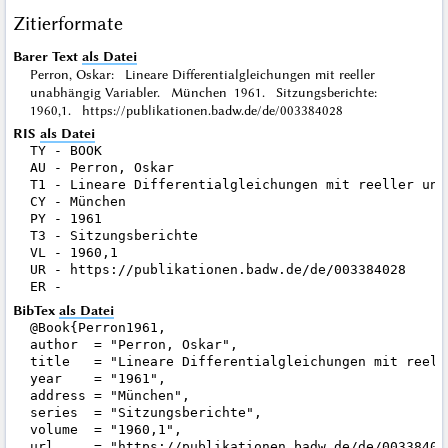
Zitierformate
Barer Text
als Datei
Perron, Oskar: Lineare Differentialgleichungen mit reeller
unabhängig Variabler. München 1961. Sitzungsberichte:
1960,1. https://publikationen.badw.de/de/003384028
RIS
als Datei
TY - BOOK

AU - Perron, Oskar

T1 - Lineare Differentialgleichungen mit reeller unab
CY - München

PY - 1961

T3 - Sitzungsberichte

VL - 1960,1

UR - https://publikationen.badw.de/de/003384028

BibTex
als Datei
@Book{Perron1961,

author  = "Perron, Oskar",

title   = "Lineare Differentialgleichungen mit reell
year    = "1961",

address = "München",

series  = "Sitzungsberichte",

volume  = "1960,1",

url     = "https://publikationen.badw.de/de/003384028