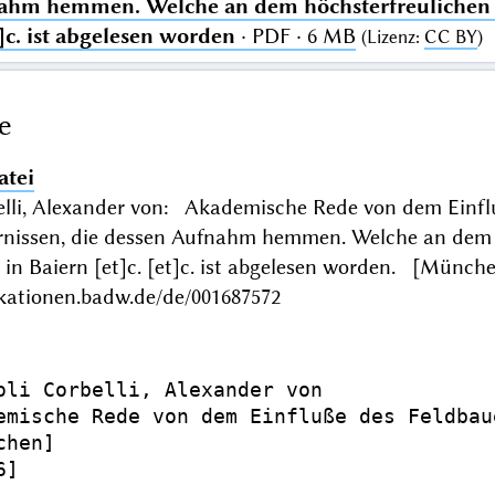
ahm hemmen. Welche an dem höchsterfreulichen N
t]c. ist abgelesen worden
· PDF · 6 MB
(
Lizenz
:
CC BY
)
e
atei
belli, Alexander von: Akademische Rede von dem Einfl
nissen, die dessen Aufnahm hemmen. Welche an dem hö
in Baiern [et]c. [et]c. ist abgelesen worden. [Münc
ikationen.badw.de/de/001687572
oli Corbelli, Alexander von

emische Rede von dem Einfluße des Feldbau
hen]

]
