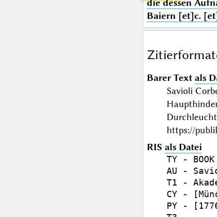
die dessen Aufn
Baiern [et]c. [e
Zitierformat
Barer Text
als D
Savioli Cor
Haupthinder
Durchleucht 
https://publ
RIS
als Datei
TY - BOOK

AU - Savi
T1 - Akad
CY - [Münc
PY - [1776