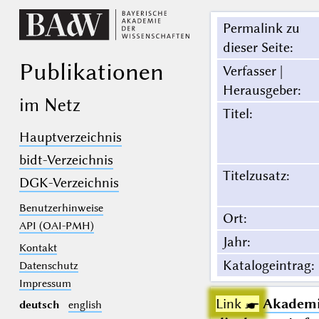
Permalink zu
dieser Seite
:
Publikationen
Verfasser |
Herausgeber
:
im Netz
Titel
:
Hauptverzeichnis
bidt-Verzeichnis
Titelzusatz
:
DGK-Verzeichnis
Benutzerhinweise
Ort
:
API (OAI-PMH)
Jahr
:
Kontakt
Katalogeintrag
:
Datenschutz
Impressum
Link ☛
Akademis
deutsch
english