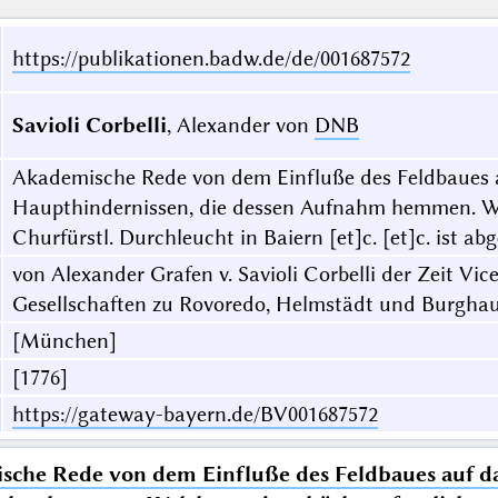
https://publikationen.badw.de/de/001687572
Savioli Corbelli
, Alexander von
DNB
Akademische Rede von dem Einfluße des Feldbaues a
Haupthindernissen, die dessen Aufnahm hemmen. We
Churfürstl. Durchleucht in Baiern [et]c. [et]c. ist a
von Alexander Grafen v. Savioli Corbelli der Zeit Vi
Gesellschaften zu Rovoredo, Helmstädt und Burgha
[München]
[1776]
https://gateway-bayern.de/BV001687572
che Rede von dem Einfluße des Feldbaues auf da