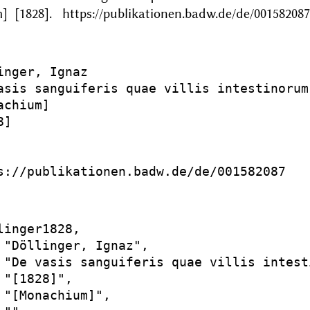
 [1828]. https://publikationen.badw.de/de/001582087
inger, Ignaz

asis sanguiferis quae villis intestinorum
chium]

]

s://publikationen.badw.de/de/001582087

linger1828,

 "Döllinger, Ignaz",

 "De vasis sanguiferis quae villis intest
 "[1828]",

 "[Monachium]",
