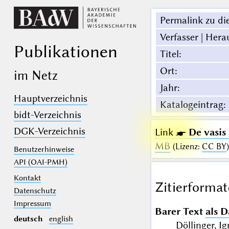
Permalink zu die
Verfasser | Hera
Publikationen
Titel
:
Ort
:
im Netz
Jahr
:
Hauptverzeichnis
Katalogeintrag
:
bidt-Verzeichnis
DGK-Verzeichnis
Link ☛
De vasis
MB
(
Lizenz
:
CC BY
)
Benutzerhinweise
API (OAI-PMH)
Kontakt
Zitierformat
Datenschutz
Impressum
Barer Text
als D
deutsch
english
Döllinger, I