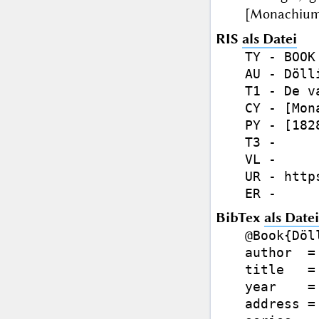
[Monachium]
RIS
als Datei
TY - BOOK

AU - Döll
T1 - De v
CY - [Mona
PY - [1828
T3 - 

VL - 

UR - http
BibTex
als Datei
@Book{Döl
author  =
title   =
year    =
address =