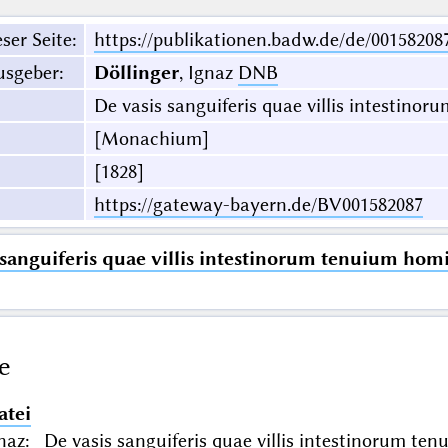
ser Seite
:
https://publikationen.badw.de/de/00158208
usgeber
:
Döllinger
, Ignaz
DNB
De vasis sanguiferis quae villis intestino
[Monachium]
[1828]
https://gateway-bayern.de/BV001582087
 sanguiferis quae villis intestinorum tenuium hom
e
atei
gnaz: De vasis sanguiferis quae villis intestinorum t