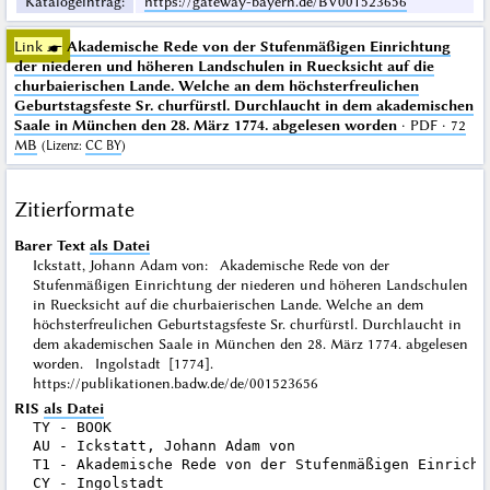
Katalogeintrag
:
https://gateway-bayern.de/BV001523656
Link ☛
Akademische Rede von der Stufenmäßigen Einrichtung
der niederen und höheren Landschulen in Ruecksicht auf die
churbaierischen Lande. Welche an dem höchsterfreulichen
Geburtstagsfeste Sr. churfürstl. Durchlaucht in dem akademischen
Saale in München den 28. März 1774. abgelesen worden
· PDF · 72
MB
(
Lizenz
:
CC BY
)
Zitierformate
Barer Text
als Datei
Ickstatt, Johann Adam von: Akademische Rede von der
Stufenmäßigen Einrichtung der niederen und höheren Landschulen
in Ruecksicht auf die churbaierischen Lande. Welche an dem
höchsterfreulichen Geburtstagsfeste Sr. churfürstl. Durchlaucht in
dem akademischen Saale in München den 28. März 1774. abgelesen
worden. Ingolstadt [1774].
https://publikationen.badw.de/de/001523656
RIS
als Datei
TY - BOOK

AU - Ickstatt, Johann Adam von

T1 - Akademische Rede von der Stufenmäßigen Einricht
CY - Ingolstadt
