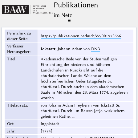
Publikationen
im Netz
☰
Permalink zu
https://publikationen.badw.de/de/001523656
dieser Seite
:
Verfasser |
Ickstatt
, Johann Adam von
DNB
Herausgeber
:
Titel
:
Akademische Rede von der Stufenmäßigen
Einrichtung der niederen und höheren
Landschulen in Ruecksicht auf die
churbaierischen Lande. Welche an dem
höchsterfreulichen Geburtstagsfeste Sr.
churfürstl. Durchlaucht in dem akademischen
Saale in München den 28. März 1774. abgelesen
worden
Titelzusatz
:
von Johann Adam Freyherrn von Ickstatt Sr.
churfürstl. Durchl. in Baiern [et]c. wirklichem
geheimen Rathe, ...
Ort
:
Ingolstadt
Jahr
:
[1774]