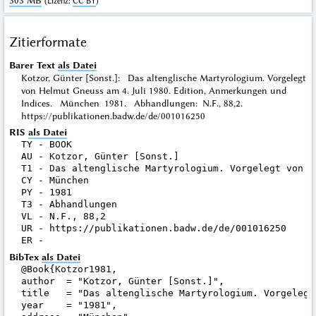
303 MB
(
Lizenz
:
CC BY
)
Zitierformate
Barer Text
als Datei
Kotzor, Günter [Sonst.]: Das altenglische Martyrologium. Vorgelegt
von Helmut Gneuss am 4. Juli 1980. Edition, Anmerkungen und
Indices. München 1981. Abhandlungen: N.F., 88,2.
https://publikationen.badw.de/de/001016250
RIS
als Datei
TY - BOOK

AU - Kotzor, Günter [Sonst.]

T1 - Das altenglische Martyrologium. Vorgelegt von H
CY - München

PY - 1981

T3 - Abhandlungen

VL - N.F., 88,2

UR - https://publikationen.badw.de/de/001016250

BibTex
als Datei
@Book{Kotzor1981,

author  = "Kotzor, Günter [Sonst.]",

title   = "Das altenglische Martyrologium. Vorgelegt
year    = "1981",
