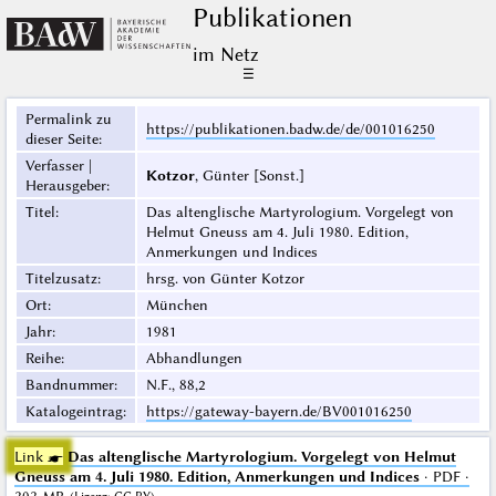
Publikationen
im Netz
☰
Permalink zu
https://publikationen.badw.de/de/001016250
dieser Seite
:
Verfasser |
Kotzor
, Günter [Sonst.]
Herausgeber
:
Titel
:
Das altenglische Martyrologium. Vorgelegt von
Helmut Gneuss am 4. Juli 1980. Edition,
Anmerkungen und Indices
Titelzusatz
:
hrsg. von Günter Kotzor
Ort
:
München
Jahr
:
1981
Reihe
:
Abhandlungen
Bandnummer
:
N.F., 88,2
Katalogeintrag
:
https://gateway-bayern.de/BV001016250
Link ☛
Das altenglische Martyrologium. Vorgelegt von Helmut
Gneuss am 4. Juli 1980. Edition, Anmerkungen und Indices
· PDF ·